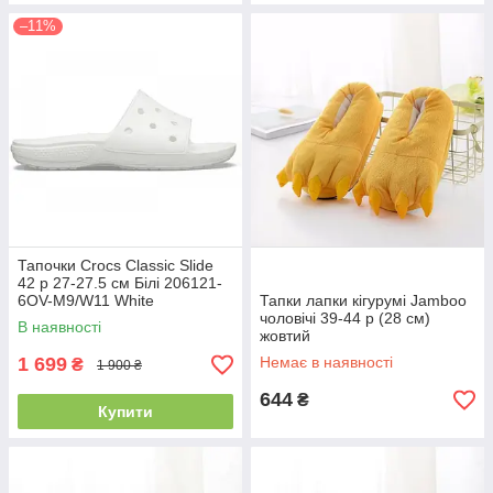
–11%
Тапочки Crocs Classic Slide
42 р 27-27.5 см Білі 206121-
6OV-M9/W11 White
Тапки лапки кігурумі Jamboo
чоловічі 39-44 р (28 см)
В наявності
жовтий
1 699
Немає в наявності
₴
1 900 ₴
644
₴
Купити