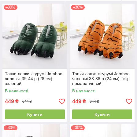
–30%
–30%
Тапки лапки кігурумі Jamboo
Тапки лапки кігурумі Jamboo
чоловічі 39-44 р (28 см)
чоловічі 33-38 р (24 см) Тигр
зелений
помаранчевий
В наявності
В наявності
449
449
₴
₴
644 ₴
644 ₴
Купити
Купити
–30%
–30%