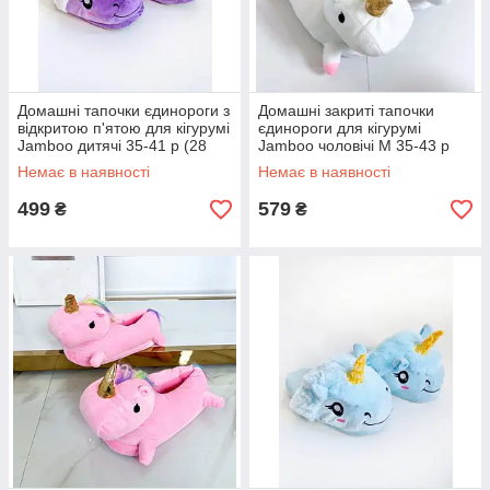
Домашні тапочки єдинороги з
Домашні закриті тапочки
відкритою п'ятою для кігурумі
єдинороги для кігурумі
Jamboo дитячі 35-41 р (28
Jamboo чоловічі M 35-43 р
см) фіолетові
(28 см) білі
Немає в наявності
Немає в наявності
499
579
₴
₴