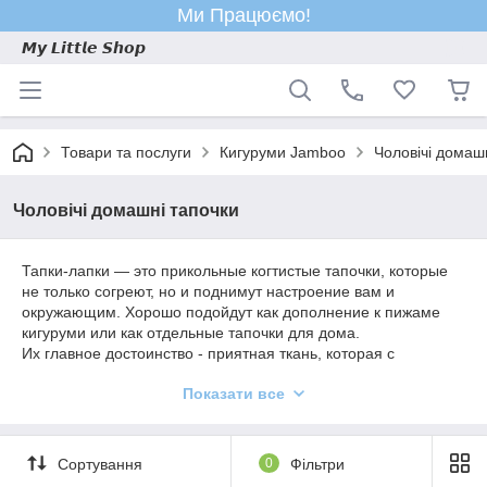
Ми Працюємо!
𝙈𝙮 𝙇𝙞𝙩𝙩𝙡𝙚 𝙎𝙝𝙤𝙥
Товари та послуги
Кигуруми Jamboo
Чоловічі домаш
Чоловічі домашні тапочки
Тапки-лапки — это прикольные когтистые тапочки, которые
не только согреют, но и поднимут настроение вам и
окружающим. Хорошо подойдут как дополнение к пижаме
кигуруми или как отдельные тапочки для дома.
Их главное достоинство - приятная ткань, которая с
течением времени не стирается и не растягивается, а также
Показати все
хранит свой цвет.
Сортування
0
Фільтри