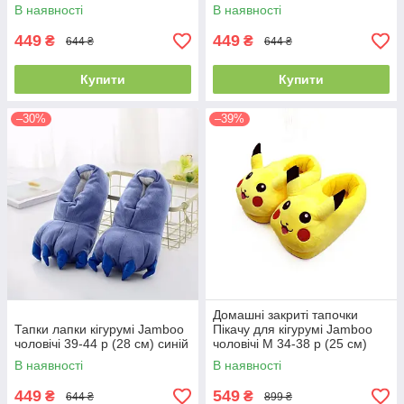
В наявності
В наявності
449
449
₴
₴
644 ₴
644 ₴
Купити
Купити
–30%
–39%
Домашні закриті тапочки
Тапки лапки кігурумі Jamboo
Пікачу для кігурумі Jamboo
чоловічі 39-44 р (28 см) синій
чоловічі M 34-38 р (25 см)
жовті
В наявності
В наявності
449
549
₴
₴
644 ₴
899 ₴