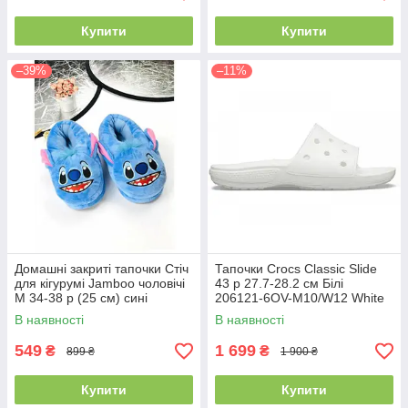
Купити
Купити
–39%
–11%
Домашні закриті тапочки Стіч
Тапочки Crocs Classic Slide
для кігурумі Jamboo чоловічі
43 р 27.7-28.2 см Білі
М 34-38 р (25 см) сині
206121-6OV-M10/W12 White
В наявності
В наявності
549
1 699
₴
₴
899 ₴
1 900 ₴
Купити
Купити