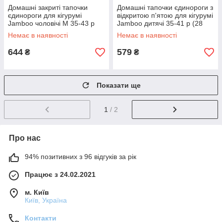
Домашні закриті тапочки
Домашні тапочки єдинороги з
єдинороги для кігурумі
відкритою п'ятою для кігурумі
Jamboo чоловічі M 35-43 р
Jamboo дитячі 35-41 р (28
(28 см) рожеві
см) блакитні
Немає в наявності
Немає в наявності
644
579
₴
₴
Показати ще
1
/ 2
Про нас
94% позитивних з 96 відгуків за рік
Працює з 24.02.2021
м. Київ
Київ, Україна
Контакти