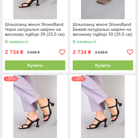
Шльопанці жіночі ShoesBand
Шльопанці жіночі ShoesBand
Чорні натуральні шкіряні на
Бежеві натуральні шкіряні на
високому підборі 39 (25,5 см)
високому підборі 39 (25,5 см)
(S85001-1)
(S85001-2)
В наявності
В наявності
2 734
2 734
₴
₴
3 038 ₴
3 038 ₴
Купити
Купити
–10%
–10%