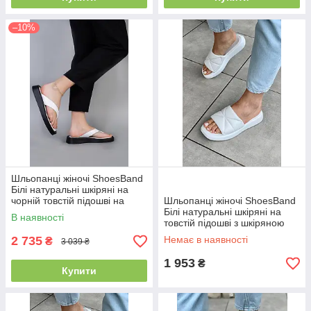
–10%
Шльопанці жіночі ShoesBand
Білі натуральні шкіряні на
чорній товстій підошві на
Шльопанці жіночі ShoesBand
широку ногу 36 (22,5 см)
Білі натуральні шкіряні на
В наявності
(66061-1)
товстій підошві з шкіряною
устілкою 38 (24,5 см)
2 735
Немає в наявності
₴
3 039 ₴
(S87101)
1 953
₴
Купити