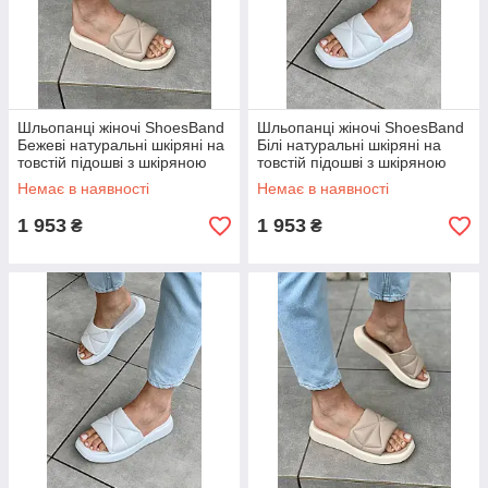
Шльопанці жіночі ShoesBand
Шльопанці жіночі ShoesBand
Бежеві натуральні шкіряні на
Білі натуральні шкіряні на
товстій підошві з шкіряною
товстій підошві з шкіряною
устілкою 40 (26 см) (S87101-
устілкою 36 (23,5 см)
Немає в наявності
Немає в наявності
1)
(S87101)
1 953
1 953
₴
₴