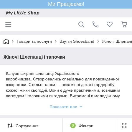
Ми Працюємо!
𝙈𝙮 𝙇𝙞𝙩𝙩𝙡𝙚 𝙎𝙝𝙤𝙥
Товари та послуги
Взуття Shoesband
Жіночі Шлепанц
Жіночі Шлепанці і тапочки
Качущі шкіряні шлепанці Українського
виробництва. Створювались спеціально для повсякденної
шкарпетки. Стильні тапки — незамінні деталі гардеробу
кожної жінки сьогодні. Вони є дуже практичними, зовнішнім
виглядом і головними вигодами! Витримані в молодіжному
стилі і відмінно дивляться на ноги. Цього року новачка.
Показати все
Кежуал (Casual) — стиль з акцентом на зручність і
практичність. Чудовий вибір для тих, хто цінує свій стиль і
комфорт.
Сортування
0
Фільтри