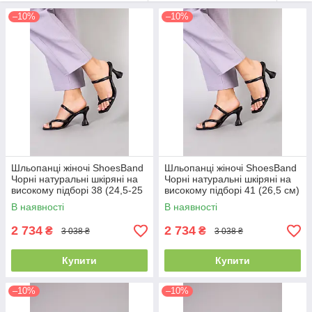
–10%
–10%
Шльопанці жіночі ShoesBand
Шльопанці жіночі ShoesBand
Чорні натуральні шкіряні на
Чорні натуральні шкіряні на
високому підборі 38 (24,5-25
високому підборі 41 (26,5 см)
см) (S85001-1)
(S85001-1)
В наявності
В наявності
2 734
2 734
₴
₴
3 038 ₴
3 038 ₴
Купити
Купити
–10%
–10%