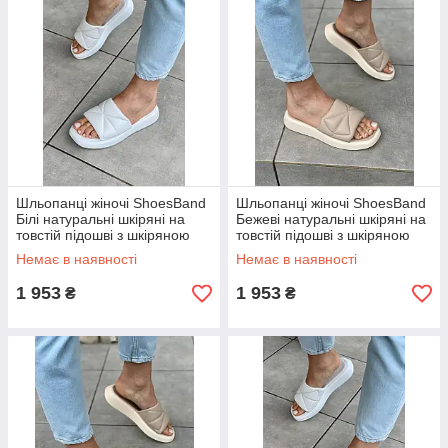
Шльопанці жіночі ShoesBand
Шльопанці жіночі ShoesBand
Білі натуральні шкіряні на
Бежеві натуральні шкіряні на
товстій підошві з шкіряною
товстій підошві з шкіряною
устілкою 41 (27 см) (S87101)
устілкою 37 (24 см) (S87101-
Немає в наявності
Немає в наявності
1)
1 953
1 953
₴
₴