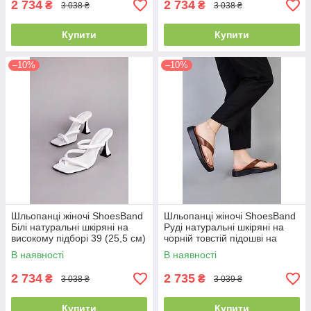
2 734
2 734
₴
₴
3 038 ₴
3 038 ₴
Купити
Купити
–10%
–10%
Шльопанці жіночі ShoesBand
Шльопанці жіночі ShoesBand
Білі натуральні шкіряні на
Руді натуральні шкіряні на
високому підборі 39 (25,5 см)
чорній товстій підошві на
(S85001-3)
широку ногу 37 (23 см)
В наявності
В наявності
(66061-2)
2 734
2 735
₴
₴
3 038 ₴
3 039 ₴
Купити
Купити