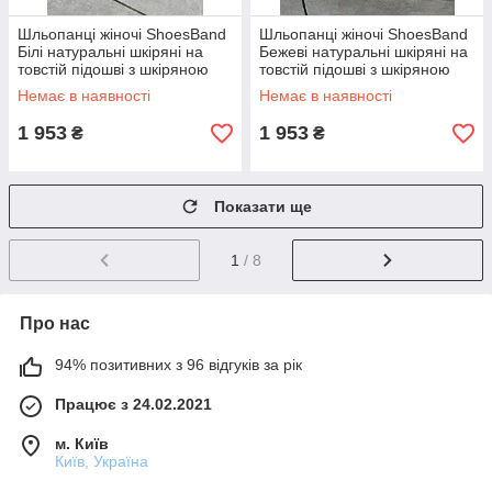
Шльопанці жіночі ShoesBand
Шльопанці жіночі ShoesBand
Білі натуральні шкіряні на
Бежеві натуральні шкіряні на
товстій підошві з шкіряною
товстій підошві з шкіряною
устілкою 40 (26 см) (S87101)
устілкою 41 (26,5 см)
Немає в наявності
Немає в наявності
(S87101-1)
1 953
1 953
₴
₴
Показати ще
1
/ 8
Про нас
94% позитивних з 96 відгуків за рік
Працює з 24.02.2021
м. Київ
Київ, Україна