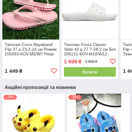
Тапочки Crocs Bayaband
Тапочки Crocs Classic
Тапо
Flip 37 р 23.2-24 см Рожеві
Slide 43 р 27.7-28.2 см Білі
Flip
205393-6OV-M5/W7 Petal
206121-6OV-M10/W12
Темн
Pink
White
M10
1 699
₴
1 900 ₴
1 449
1 4
₴
Купити
Акційні пропозиції та новинки
–39%
–39%