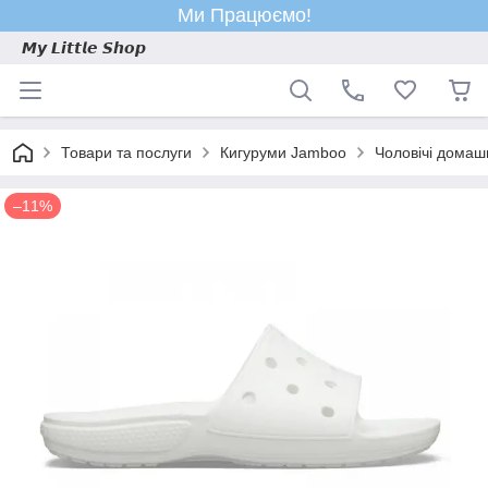
Ми Працюємо!
𝙈𝙮 𝙇𝙞𝙩𝙩𝙡𝙚 𝙎𝙝𝙤𝙥
Товари та послуги
Кигуруми Jamboo
Чоловічі домаш
–11%