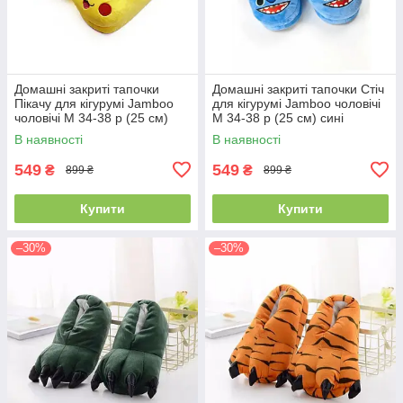
Домашні закриті тапочки
Домашні закриті тапочки Стіч
Пікачу для кігурумі Jamboo
для кігурумі Jamboo чоловічі
чоловічі M 34-38 р (25 см)
М 34-38 р (25 см) сині
жовті
В наявності
В наявності
549
549
₴
₴
899 ₴
899 ₴
Купити
Купити
–30%
–30%