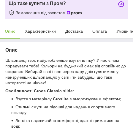
Що таке купити з Пром?
Замовлення під захистом
Опис
Характеристики
Доставка
Оплата
Умови п
Опис
Шльопанці твоє найулюбленіше взуття влітку? У нас є чим
порадувати тебе! Кольори на будь-який смак від спокійних до
яскравих. Вибирай свої і вже через пару днів гулятимеш у
найзручніших шльопанцях у світі і ти забудеш, що таке
натертості на ніжках!
Особливості Crocs Classic slide:
Взуття з матеріалу
Croslite
з амортизуючим ефектом;
Стильні смуги на підошві для надання спортивного
вигляду;
Легкі та надзвичайно комфортні, здатні триматися на
воді;