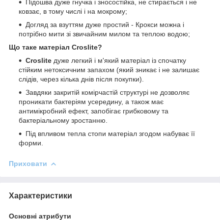
Підошва дуже гнучка і зносостійка, не стирається і не
ковзає, в тому числі і на мокрому;
Догляд за взуттям дуже простий - Крокси можна і
потрібно мити зі звичайним милом та теплою водою;
Що таке матеріал Croslite?
Croslite
дуже легкий і м'який матеріал із спочатку
стійким нетоксичним запахом (який зникає і не залишає
слідів, через кілька днів після покупки).
Завдяки закритій комірчастій структурі не дозволяє
проникати бактеріям усередину, а також має
антимікробний ефект, запобігає грибковому та
бактеріальному зростанню.
Під впливом тепла стопи матеріал згодом набуває її
форми.
Приховати
Характеристики
Основні атрибути