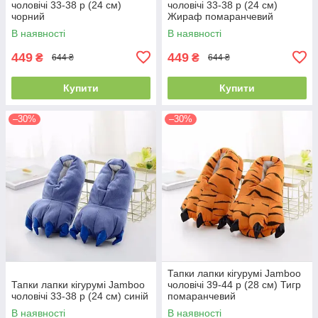
чоловічі 33-38 р (24 см)
чоловічі 33-38 р (24 см)
чорний
Жираф помаранчевий
В наявності
В наявності
449
449
₴
₴
644 ₴
644 ₴
Купити
Купити
–30%
–30%
Тапки лапки кігурумі Jamboo
Тапки лапки кігурумі Jamboo
чоловічі 39-44 р (28 см) Тигр
чоловічі 33-38 р (24 см) синій
помаранчевий
В наявності
В наявності