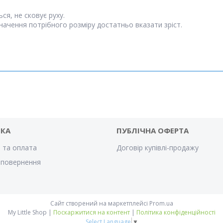
ся, не сковує руху.
значення потрібного розміру достатньо вказати зріст.
ВКА
ПУБЛІЧНА ОФЕРТА
 та оплата
Договір купівлі-продажу
 повернення
Сайт створений на маркетплейсі
Prom.ua
My Little Shop |
Поскаржитися на контент
|
Політика конфіденційності
Select Language
▼