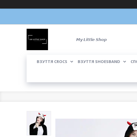
𝙈𝙮 𝙇𝙞𝙩𝙩𝙡𝙚 𝙎𝙝𝙤𝙥
ВЗУТТЯ CROCS
ВЗУТТЯ SHOESBAND
СП