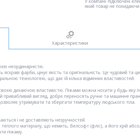
У компанії підключені ел
який товар не покидаючи 
Характеристики
воєю неординарністю.
ть яскраві фарби, цінує якість та оригінальність. Це чудовий та ц
іальною технологією, що дає їй кілька відмінних властивостей:
своєю дихаючою властивістю. Піжами можна носити у будь-яку по
вій привабливий вигляд, добре переносять ручне та машинне пранн
дозволяє утримувати та зберігати температуру людського тіла.
уваються і не доставляють незручностей.
, теплого матеріалу, що немить, Велсофт (фліс), а його крій абсо
ати піжаму.