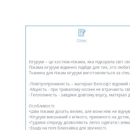
Опис
Кігурумі – це костюм-піжама, яка підкорила світ с
Піжама кігурумі відмінно підійде для тих, хто люби
Тканина для піжам кігурумі виготовляється за спец
-Повітропроникність – матеріал Велсофт відомий 
-Міцність - при тривалому носінні не втрачають с
-Теплоємність - завдяки довгому ворсу, матеріал 
Особливості:
•Шви піжами досить великі, але вони ніяк не відч
•Кігурумі виконаний з м'якого, приємного на дотик
•Гудзики спереду дозволяють легко одягати і знім
•Ззаду на попі блискавка для зручності.