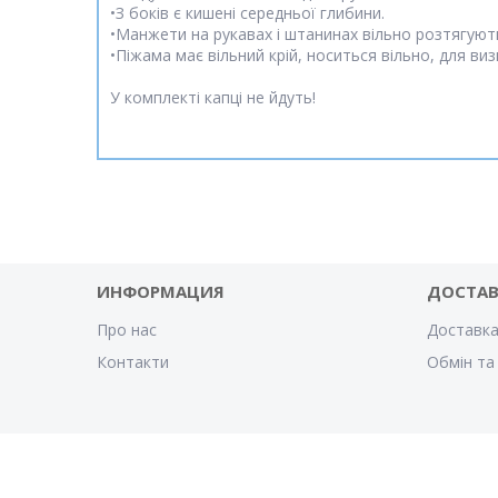
•З боків є кишені середньої глибини.
•Манжети на рукавах і штанинах вільно розтягують
•Піжама має вільний крій, носиться вільно, для ви
У комплекті капці не йдуть!
ИНФОРМАЦИЯ
ДОСТА
Про нас
Доставка
Контакти
Обмін та