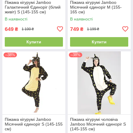
Піжама кігурумі Jamboo
Піжама кігурумі Jamboo
Галактичний Єдиноріг (білий
Місячний єдиноріг M (155-
живіт) S (145-155 см)
165 см)
В наявності
В наявності
649
749
₴
₴
1 100 ₴
1 199 ₴
Купити
Купити
–38%
–38%
Піжама кігурумі Jamboo
Піжама кігурумі чоловіча
Місячний єдиноріг S (145-155
Jamboo Місячний єдиноріг S
см)
(145-155 см)