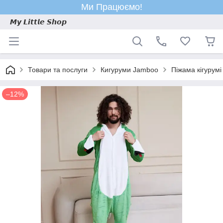
Ми Працюємо!
𝙈𝙮 𝙇𝙞𝙩𝙩𝙡𝙚 𝙎𝙝𝙤𝙥
Товари та послуги
Кигуруми Jamboo
Піжама кігурумі
–12%