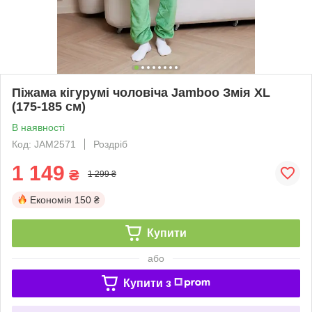
Піжама кігурумі чоловіча Jamboo Змія XL
(175-185 см)
В наявності
Код: JAM2571
Роздріб
1 149
₴
1 299 ₴
Економія
150 ₴
Купити
або
Купити з