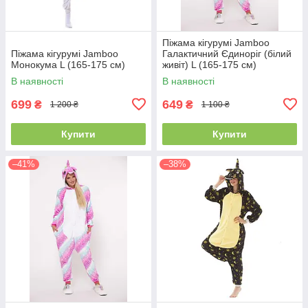
Піжама кігурумі Jamboo
Піжама кігурумі Jamboo
Галактичний Єдиноріг (білий
Монокума L (165-175 см)
живіт) L (165-175 см)
В наявності
В наявності
699
649
₴
₴
1 200 ₴
1 100 ₴
Купити
Купити
–41%
–38%