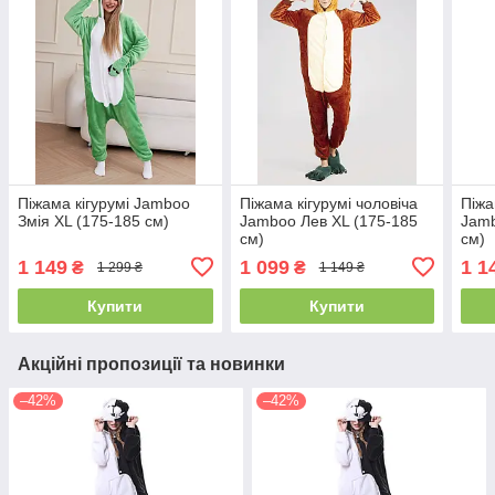
Піжама кігурумі Jamboo
Піжама кігурумі чоловіча
Піжа
Змія XL (175-185 см)
Jamboo Лев XL (175-185
Jamb
см)
см)
1 149
1 099
1 1
₴
₴
1 299 ₴
1 149 ₴
Купити
Купити
Акційні пропозиції та новинки
–42%
–42%