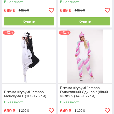
В наявності
В наявності
699
699
₴
₴
1 200 ₴
1 200 ₴
Купити
Купити
–42%
–41%
Піжама кігурумі Jamboo
Піжама кігурумі Jamboo
Галактичний Єдиноріг (білий
Монокума L (165-175 см)
живіт) S (145-155 см)
В наявності
В наявності
699
649
₴
₴
1 200 ₴
1 100 ₴