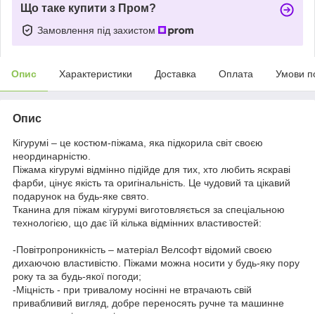
Що таке купити з Пром?
Замовлення під захистом
Опис
Характеристики
Доставка
Оплата
Умови п
Опис
Кігурумі – це костюм-піжама, яка підкорила світ своєю
неординарністю.
Піжама кігурумі відмінно підійде для тих, хто любить яскраві
фарби, цінує якість та оригінальність. Це чудовий та цікавий
подарунок на будь-яке свято.
Тканина для піжам кігурумі виготовляється за спеціальною
технологією, що дає їй кілька відмінних властивостей:
-Повітропроникність – матеріал Велсофт відомий своєю
дихаючою властивістю. Піжами можна носити у будь-яку пору
року та за будь-якої погоди;
-Міцність - при тривалому носінні не втрачають свій
привабливий вигляд, добре переносять ручне та машинне