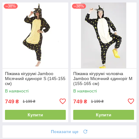
–38%
–38%
Піжама кігурумі Jamboo
Піжама кігурумі чоловіча
Місячний єдиноріг S (145-155
Jamboo Місячний єдиноріг M
см)
(155-165 см)
В наявності
В наявності
749
749
₴
₴
1 199 ₴
1 199 ₴
Купити
Купити
Показати ще