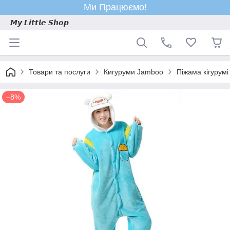
Ми Працюємо!
𝙈𝙮 𝙇𝙞𝙩𝙩𝙡𝙚 𝙎𝙝𝙤𝙥
Товари та послуги
Кигуруми Jamboo
Піжама кігурумі
–8%