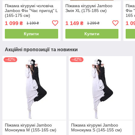
Піжама кігурумі чоловіча
Піжама кігурумі Jamboo
Піжа
Jamboo Фін "Час пригод" L
Змія XL (175-185 см)
Фін 
(165-175 см)
165 
1 099
1 149
1 0
₴
₴
1 199 ₴
1 299 ₴
Купити
Купити
Акційні пропозиції та новинки
–42%
–42%
Піжама кігурумі Jamboo
Піжама кігурумі Jamboo
Монокума M (155-165 см)
Монокума S (145-155 см)