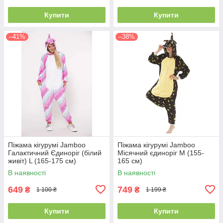
Купити
Купити
–41%
–38%
Піжама кігурумі Jamboo
Піжама кігурумі Jamboo
Галактичний Єдиноріг (білий
Місячний єдиноріг M (155-
живіт) L (165-175 см)
165 см)
В наявності
В наявності
649
749
₴
₴
1 100 ₴
1 199 ₴
Купити
Купити