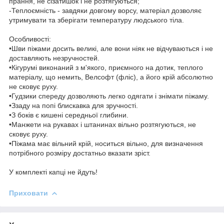
прання, не сізатишок і не розтягуються;
-Теплоємність - завдяки довгому ворсу, матеріал дозволяє
утримувати та зберігати температуру людського тіла.
Особливості:
•Шви піжами досить великі, але вони ніяк не відчуваються і не
доставляють незручностей.
•Кігурумі виконаний з м'якого, приємного на дотик, теплого
матеріалу, що немить, Велсофт (фліс), а його крій абсолютно
не сковує руху.
•Гудзики спереду дозволяють легко одягати і знімати піжаму.
•Ззаду на попі блискавка для зручності.
•З боків є кишені середньої глибини.
•Манжети на рукавах і штанинах вільно розтягуються, не
сковує руху.
•Піжама має вільний крій, носиться вільно, для визначення
потрібного розміру достатньо вказати зріст.
У комплекті капці не йдуть!
Приховати