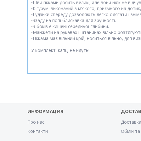
•Шви піжами досить великі, але вони ніяк не відч
•Кігурумі виконаний з м'якого, приємного на дотик
•Гудзики спереду дозволяють легко одягати і знім
•Ззаду на попі блискавка для зручності.
•З боків є кишені середньої глибини.
•Манжети на рукавах і штанинах вільно розтягують
•Піжама має вільний крій, носиться вільно, для ви
У комплекті капці не йдуть!
ИНФОРМАЦИЯ
ДОСТА
Про нас
Доставка
Контакти
Обмін та