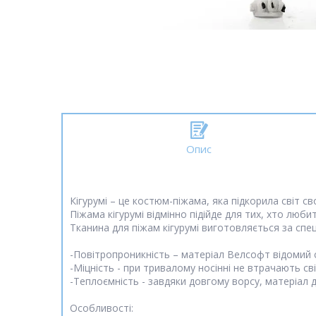
Опис
Кігурумі – це костюм-піжама, яка підкорила світ с
Піжама кігурумі відмінно підійде для тих, хто люби
Тканина для піжам кігурумі виготовляється за спец
-Повітропроникність – матеріал Велсофт відомий 
-Міцність - при тривалому носінні не втрачають с
-Теплоємність - завдяки довгому ворсу, матеріал 
Особливості: