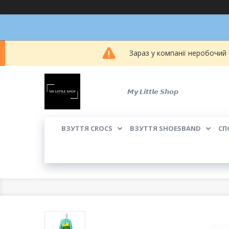
Зараз у компанії неробочий
𝙈𝙮 𝙇𝙞𝙩𝙩𝙡𝙚 𝙎𝙝𝙤𝙥
ВЗУТТЯ CROCS
ВЗУТТЯ SHOESBAND
СП