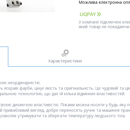
У компанії підключені ел
який товар не покидаючи 
Характеристики
воєю неординарністю.
ть яскраві фарби, цінує якість та оригінальність. Це чудовий та ц
іальною технологією, що дає їй кілька відмінних властивостей:
своєю дихаючою властивістю. Піжами можна носити у будь-яку по
вій привабливий вигляд, добре переносять ручне та машинне пранн
дозволяє утримувати та зберігати температуру людського тіла.