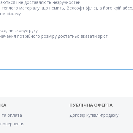
уваються і не доставляють незручностей.
, теплого матеріалу, що немить, Велсофт (фліс), а його крій абсо
ати піжаму.
ся, не сковує руху.
значення потрібного розміру достатньо вказати зріст.
ВКА
ПУБЛІЧНА ОФЕРТА
 та оплата
Договір купівлі-продажу
 повернення