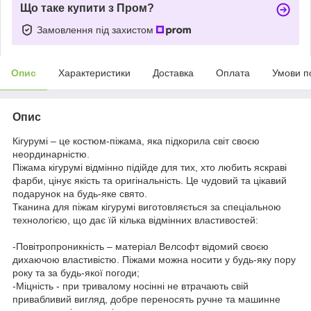
Що таке купити з Пром?
Замовлення під захистом
Опис
Характеристики
Доставка
Оплата
Умови п
Опис
Кігурумі – це костюм-піжама, яка підкорила світ своєю
неординарністю.
Піжама кігурумі відмінно підійде для тих, хто любить яскраві
фарби, цінує якість та оригінальність. Це чудовий та цікавий
подарунок на будь-яке свято.
Тканина для піжам кігурумі виготовляється за спеціальною
технологією, що дає їй кілька відмінних властивостей:
-Повітропроникність – матеріал Велсофт відомий своєю
дихаючою властивістю. Піжами можна носити у будь-яку пору
року та за будь-якої погоди;
-Міцність - при тривалому носінні не втрачають свій
привабливий вигляд, добре переносять ручне та машинне