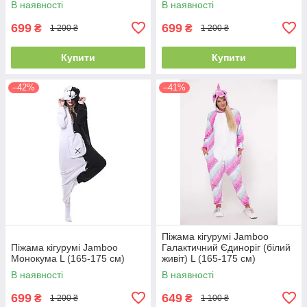
В наявності
В наявності
699
699
₴
₴
1 200 ₴
1 200 ₴
Купити
Купити
–42%
–41%
Піжама кігурумі Jamboo
Піжама кігурумі Jamboo
Галактичний Єдиноріг (білий
Монокума L (165-175 см)
живіт) L (165-175 см)
В наявності
В наявності
699
649
₴
₴
1 200 ₴
1 100 ₴