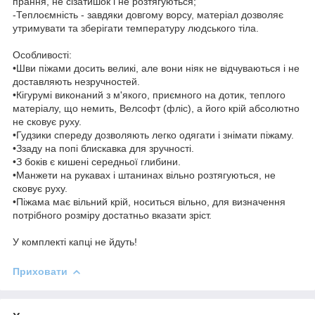
прання, не сізатишок і не розтягуються;
-Теплоємність - завдяки довгому ворсу, матеріал дозволяє
утримувати та зберігати температуру людського тіла.
Особливості:
•Шви піжами досить великі, але вони ніяк не відчуваються і не
доставляють незручностей.
•Кігурумі виконаний з м'якого, приємного на дотик, теплого
матеріалу, що немить, Велсофт (фліс), а його крій абсолютно
не сковує руху.
•Гудзики спереду дозволяють легко одягати і знімати піжаму.
•Ззаду на попі блискавка для зручності.
•З боків є кишені середньої глибини.
•Манжети на рукавах і штанинах вільно розтягуються, не
сковує руху.
•Піжама має вільний крій, носиться вільно, для визначення
потрібного розміру достатньо вказати зріст.
У комплекті капці не йдуть!
Приховати