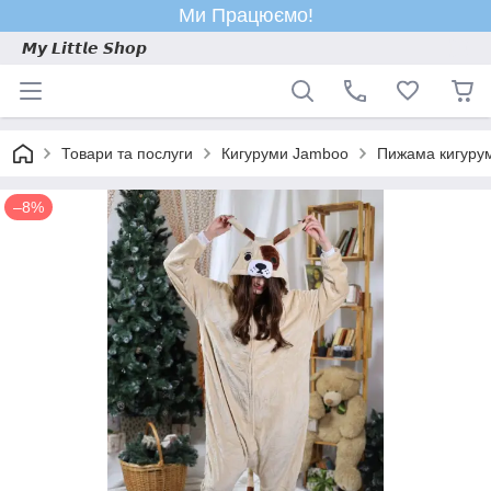
Ми Працюємо!
𝙈𝙮 𝙇𝙞𝙩𝙩𝙡𝙚 𝙎𝙝𝙤𝙥
Товари та послуги
Кигуруми Jamboo
Пижама кигурум
–8%