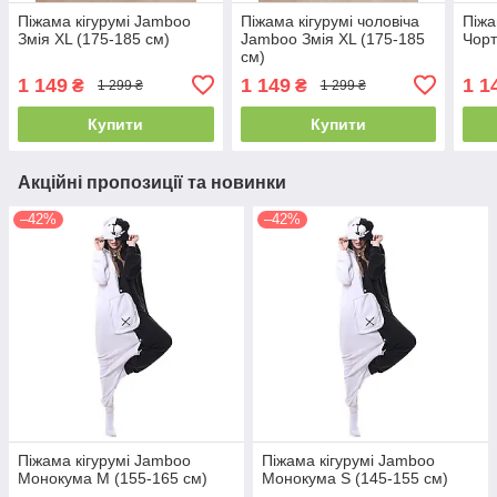
Піжама кігурумі Jamboo
Піжама кігурумі чоловіча
Піжа
Змія XL (175-185 см)
Jamboo Змія XL (175-185
Чорт
см)
1 149
1 149
1 1
₴
₴
1 299 ₴
1 299 ₴
Купити
Купити
Акційні пропозиції та новинки
–42%
–42%
Піжама кігурумі Jamboo
Піжама кігурумі Jamboo
Монокума M (155-165 см)
Монокума S (145-155 см)