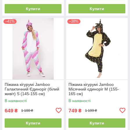
Купити
Купити
–41%
–38%
Піжама кігурумі Jamboo
Піжама кігурумі Jamboo
Галактичний Єдиноріг (білий
Місячний єдиноріг M (155-
живіт) S (145-155 см)
165 см)
В наявності
В наявності
649
749
₴
₴
1 100 ₴
1 199 ₴
Купити
Купити