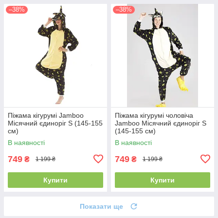
–38%
–38%
Піжама кігурумі Jamboo
Піжама кігурумі чоловіча
Місячний єдиноріг S (145-155
Jamboo Місячний єдиноріг S
см)
(145-155 см)
В наявності
В наявності
749
749
₴
₴
1 199 ₴
1 199 ₴
Купити
Купити
Показати ще