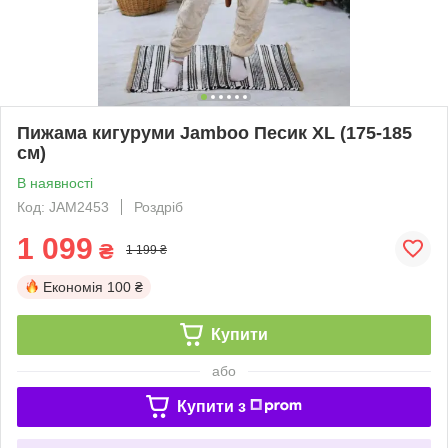
Пижама кигуруми Jamboo Песик XL (175-185
см)
В наявності
Код: JAM2453
Роздріб
1 099
₴
1 199 ₴
Економія
100 ₴
Купити
або
Купити з