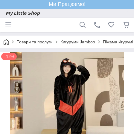
Ми Працюємо!
𝙈𝙮 𝙇𝙞𝙩𝙩𝙡𝙚 𝙎𝙝𝙤𝙥
Товари та послуги
Кигуруми Jamboo
Піжама кігурум
–12%