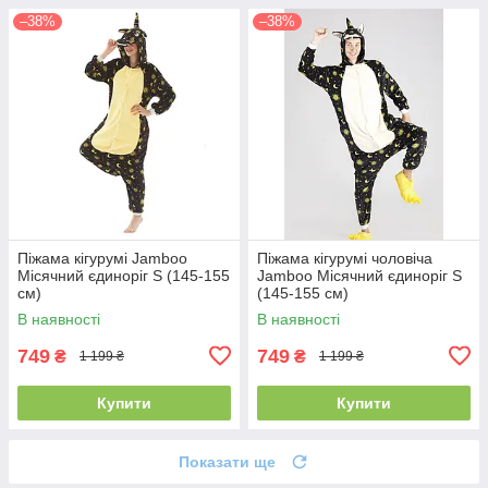
–38%
–38%
Піжама кігурумі Jamboo
Піжама кігурумі чоловіча
Місячний єдиноріг S (145-155
Jamboo Місячний єдиноріг S
см)
(145-155 см)
В наявності
В наявності
749
749
₴
₴
1 199 ₴
1 199 ₴
Купити
Купити
Показати ще