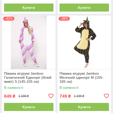
Купити
Купити
–41%
–38%
Піжама кігурумі Jamboo
Піжама кігурумі Jamboo
Галактичний Єдиноріг (білий
Місячний єдиноріг M (155-
живіт) S (145-155 см)
165 см)
В наявності
В наявності
649
749
₴
₴
1 100 ₴
1 199 ₴
Купити
Купити