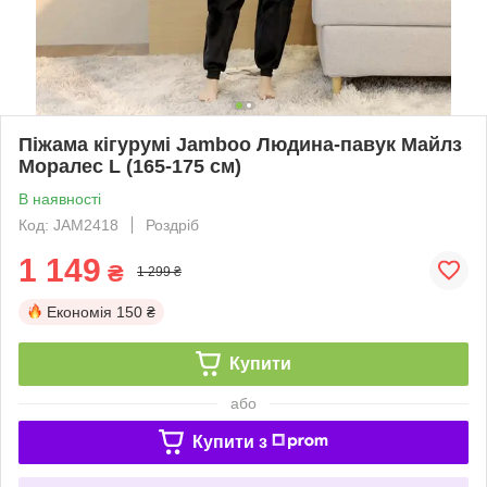
Піжама кігурумі Jamboo Людина-павук Майлз
Моралес L (165-175 см)
В наявності
Код: JAM2418
Роздріб
1 149
₴
1 299 ₴
Економія
150 ₴
Купити
або
Купити з