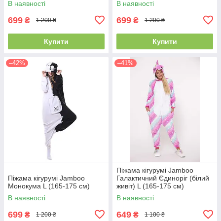
В наявності
В наявності
699
699
₴
₴
1 200 ₴
1 200 ₴
Купити
Купити
–42%
–41%
Піжама кігурумі Jamboo
Піжама кігурумі Jamboo
Галактичний Єдиноріг (білий
Монокума L (165-175 см)
живіт) L (165-175 см)
В наявності
В наявності
699
649
₴
₴
1 200 ₴
1 100 ₴