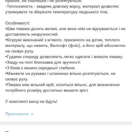
прання, не сізатишок і не розтягуються;
-Теплоємність - завдяки довгому ворсу, матеріал дозволяє
утримувати та зберігати температуру людського тіла.
Особливості:
•Шви піжами досить великі, але вони ніяк не відчуваються і не
доставляють незручностей.
•Кігурумі виконаний з м'якого, приємного на дотик, теплого
матеріалу, що немить, Велсофт (фліс), а його крій абсолютно
не сковує руху.
•Гудзики спереду дозволяють легко одягати і знімати піжаму.
•Ззаду на попі блискавка для зручності.
•З боків є кишені середньої глибини.
•Манжети на рукавах і штанинах вільно розтягуються, не
сковує руху.
•Піжама має вільний крій, носиться вільно, для визначення
потрібного розміру достатньо вказати зріст.
У комплекті капці не йдуть!
Приховати