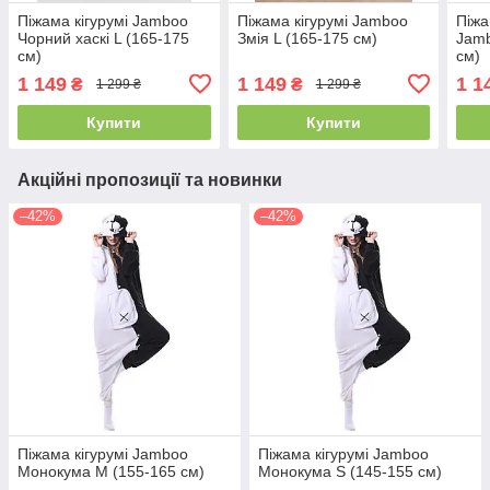
Піжама кігурумі Jamboo
Піжама кігурумі Jamboo
Піжа
Чорний хаскі L (165-175
Змія L (165-175 см)
Jamb
см)
см)
1 149
1 149
1 1
₴
₴
1 299 ₴
1 299 ₴
Купити
Купити
Акційні пропозиції та новинки
–42%
–42%
Піжама кігурумі Jamboo
Піжама кігурумі Jamboo
Монокума M (155-165 см)
Монокума S (145-155 см)