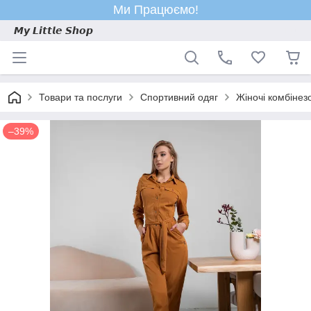
Ми Працюємо!
𝙈𝙮 𝙇𝙞𝙩𝙩𝙡𝙚 𝙎𝙝𝙤𝙥
Товари та послуги
Спортивний одяг
Жіночі комбінез
–39%