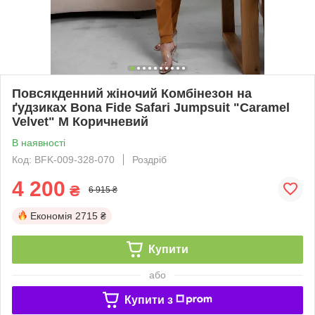
Повсякденний жіночий Комбінезон на
ґудзиках Bona Fide Safari Jumpsuit "Caramel
Velvet" M Коричневий
В наявності
Код: BFK-009-328-070
Роздріб
4 200
₴
6 915 ₴
Економія
2715 ₴
Купити
або
Купити з