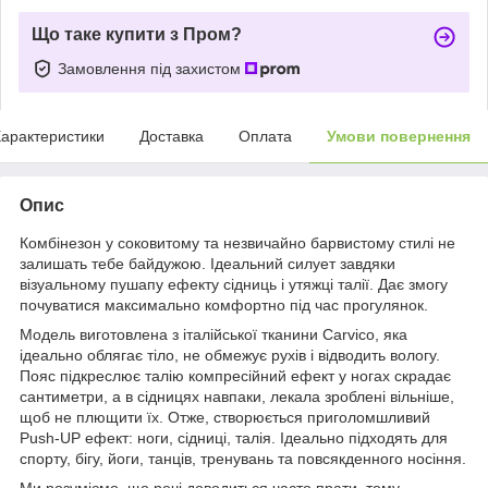
Що таке купити з Пром?
Замовлення під захистом
арактеристики
Доставка
Оплата
Умови повернення
Опис
Комбінезон у соковитому та незвичайно барвистому стилі не
залишать тебе байдужою. Ідеальний силует завдяки
візуальному пушапу ефекту сідниць і утяжці талії. Дає змогу
почуватися максимально комфортно під час прогулянок.
Модель виготовлена з італійської тканини Carvico, яка
ідеально облягає тіло, не обмежує рухів і відводить вологу.
Пояс підкреслює талію компресійний ефект у ногах скрадає
сантиметри, а в сідницях навпаки, лекала зроблені вільніше,
щоб не плющити їх. Отже, створюється приголомшливий
Push-UP ефект: ноги, сідниці, талія. Ідеально підходять для
спорту, бігу, йоги, танців, тренувань та повсякденного носіння.
Ми розуміємо, що речі доводиться часто прати, тому