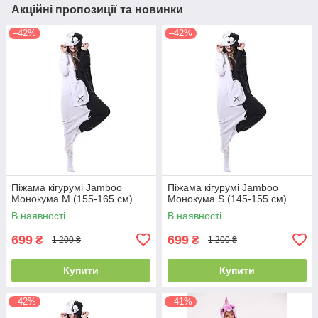
Акційні пропозиції та новинки
–42%
–42%
Піжама кігурумі Jamboo
Піжама кігурумі Jamboo
Монокума M (155-165 см)
Монокума S (145-155 см)
В наявності
В наявності
699
699
₴
₴
1 200 ₴
1 200 ₴
Купити
Купити
–42%
–41%