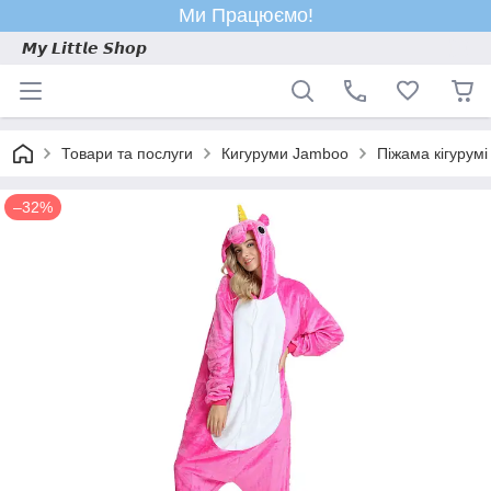
Ми Працюємо!
𝙈𝙮 𝙇𝙞𝙩𝙩𝙡𝙚 𝙎𝙝𝙤𝙥
Товари та послуги
Кигуруми Jamboo
Піжама кігурум
–32%