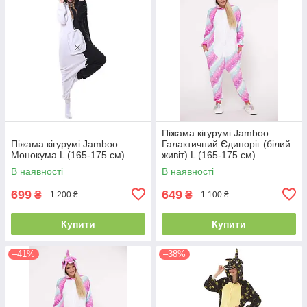
Піжама кігурумі Jamboo
Піжама кігурумі Jamboo
Галактичний Єдиноріг (білий
Монокума L (165-175 см)
живіт) L (165-175 см)
В наявності
В наявності
699
649
₴
₴
1 200 ₴
1 100 ₴
Купити
Купити
–41%
–38%