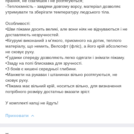
прання, не сізатишок і не розтягуються;
-Теплоємність - завдяки довгому ворсу, матеріал дозволяє
утримувати та зберігати температуру людського тіла.
Особливості:
•Шви піжами досить великі, але вони ніяк не відчуваються і не
доставляють незручностей.
•Кігурумі виконаний з м'якого, приємного на дотик, теплого
матеріалу, що немить, Велсофт (фліс), а його крій абсолютно
не сковує руху.
•Гудзики спереду дозволяють легко одягати і знімати піжаму.
•Ззаду на попі блискавка для зручності.
•З боків є кишені середньої глибини.
•Манжети на рукавах і штанинах вільно розтягуються, не
сковує руху.
•Піжама має вільний крій, носиться вільно, для визначення
потрібного розміру достатньо вказати зріст.
У комплекті капці не йдуть!
Приховати