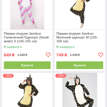
Піжама кігурумі Jamboo
Піжама кігурумі Jamboo
Галактичний Єдиноріг (білий
Місячний єдиноріг M (155-
живіт) S (145-155 см)
165 см)
В наявності
В наявності
649
749
₴
₴
1 100 ₴
1 199 ₴
Купити
Купити
–38%
–38%