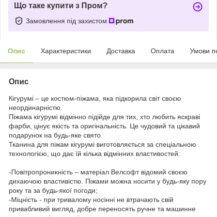
Що таке купити з Пром?
Замовлення під захистом
Опис
Характеристики
Доставка
Оплата
Умови п
Опис
Кігурумі – це костюм-піжама, яка підкорила світ своєю
неординарністю.
Піжама кігурумі відмінно підійде для тих, хто любить яскраві
фарби, цінує якість та оригінальність. Це чудовий та цікавий
подарунок на будь-яке свято.
Тканина для піжам кігурумі виготовляється за спеціальною
технологією, що дає їй кілька відмінних властивостей:
-Повітропроникність – матеріал Велсофт відомий своєю
дихаючою властивістю. Піжами можна носити у будь-яку пору
року та за будь-якої погоди;
-Міцність - при тривалому носінні не втрачають свій
привабливий вигляд, добре переносять ручне та машинне