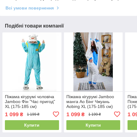
Всі умови повернення
Подібні товари компанії
Піжама кігурумі чоловіча
Піжама кігурумі Jamboo
Піжа
Jamboo Фін "Час пригод"
манга Ао Бінг Чжуань
Поке
XL (175-185 см)
Aobing XL (175-185 см)
(175
1 099
1 099
1 0
₴
₴
1 199 ₴
1 199 ₴
Купити
Купити