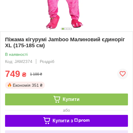
Піжама кігурумі Jamboo Малиновий єдиноріг
XL (175-185 см)
В наявності
Код: JAM2374
Роздріб
749
₴
1 100 ₴
Економія
351 ₴
Купити
або
Купити з