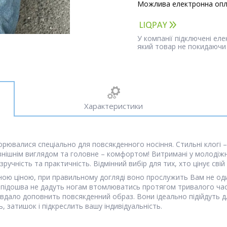
У компанії підключені ел
який товар не покидаючи 
Характеристики
творювалися спеціально для повсякденного носіння. Стильні клогі
овнішнім виглядом та головне – комфортом! Витримані у молодіжн
зручність та практичність. Відмінний вибір для тих, хто цінує сві
ною ціною, при правильному догляді воно прослужить Вам не один
 підошва не дадуть ногам втомлюватись протягом тривалого часу
дало доповнить повсякденний образ. Вони ідеально підійдуть для 
, затишок і підкреслить вашу індивідуальність.