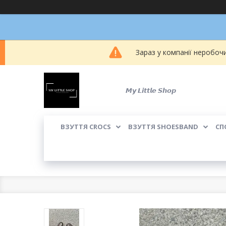
Зараз у компанії неробоч
𝙈𝙮 𝙇𝙞𝙩𝙩𝙡𝙚 𝙎𝙝𝙤𝙥
ВЗУТТЯ CROCS
ВЗУТТЯ SHOESBAND
СП