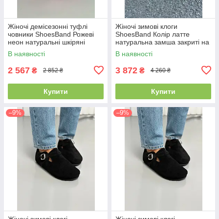
Жіночі демісезонні туфлі
Жіночі зимові клоги
човники ShoesBand Рожеві
ShoesBand Колір латте
неон натуральні шкіряні
натуральна замша закриті на
всередині шкірпідкладка 36
хутрі 39 (25,5 см) (S99231з)
В наявності
В наявності
(23,5 см) (S36011-2)
2 567
3 872
₴
₴
2 852 ₴
4 260 ₴
Купити
Купити
–9%
–9%
Жіночі зимові клогі
Жіночі зимові клогі