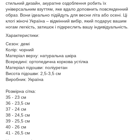
стильний дизайн, акуратне оздоблення робить їх
універсальним взуттям, яке вдало доповнить повсякденний
образ. Вони ідеально підійдуть для весни літа або осені. Ці
клогі жіночі Україна – відмінний вибір, який подарує вашим
ногам легкість, затишок і підкреслить вашу індивідуальність.
Характеристики:
Сезон: демі
Колір: чорний
Матеріал верху: натуральна шкіра
Всередині: ортопедична коркова устілка
Матеріал підошви: поліуретан
Висота підошви: 2,5-3,5 см
Виробник: Україна
Розмірна сітка:
35 - 23 см
36 - 23,5 см
37 - 24 см
38 - 24,5 см
39 - 25,5 см
40 - 26 см
41 - 26,5 см