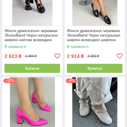
Жіночі демісезонні черевики
Жіночі демісезонні черевики
ShoesBand Чорні натуральні
ShoesBand Чорні натуральні
шкіряні наплак всередині
шкіряні всередині шкіряна
шкіряна підкладка 37 (24 см)
підкладка 40 (26 см)
В наявності
В наявності
(S70011-2)
(S99041)
2 623
2 914
₴
₴
3 300 ₴
3 300 ₴
Купити
Купити
–10%
–9%