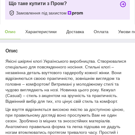
Що таке купити з Пром?
Замовлення під захистом
Опис
Характеристики
Доставка
Оплата
Умови п
Опис
Якісні шкіряні клогі Українського виробництва. Створювалися
спеціально для повсякденного носіння. Стильні клогі –
незамінна деталь взуттєвого гардеробу кожної жінки. Вони
відрізняються своєю практичністю, зовнішнім виглядом та
головне – комфортом! Витримані у молодіжному стилі та
чудово виглядають на нозі. Новинка цього року. Кежуал
(Casual) – стиль з акцентом на зручність та практичність.
Відмінний вибір для тих, хто цінує свій стиль та комфорт.
Це взуття відрізняється високою якістю за доступною ціною,
при правильному догляді воно прослужить Вам не один
сезон. Зроблено із міцних та зносостійких матеріалів.
Анатомічно правильна форма та легка підошва не дадуть
ногам втомлюватись протягом тривалого часу. Простий і