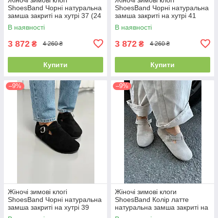
ShoesBand Чорні натуральна
ShoesBand Чорні натуральна
замша закриті на хутрі 37 (24
замша закриті на хутрі 41
см) (S99231-3з)
(26,5 см) (S99231-3з)
В наявності
В наявності
3 872
3 872
₴
₴
4 260 ₴
4 260 ₴
Купити
Купити
–9%
–9%
Жіночі зимові клогі
Жіночі зимові клоги
ShoesBand Чорні натуральна
ShoesBand Колір латте
замша закриті на хутрі 39
натуральна замша закриті на
(25,5 см) (S99231-3з)
хутрі 40 (26 см) (S99231з)