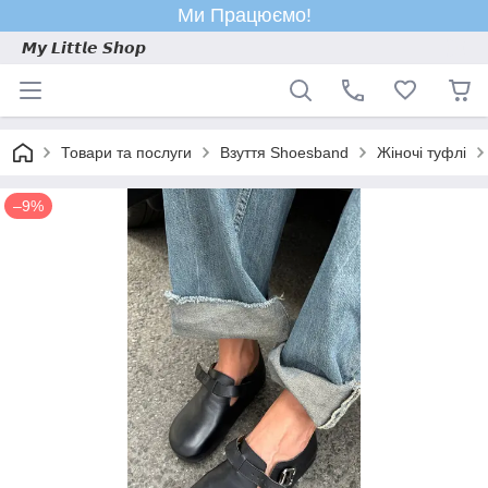
Ми Працюємо!
𝙈𝙮 𝙇𝙞𝙩𝙩𝙡𝙚 𝙎𝙝𝙤𝙥
Товари та послуги
Взуття Shoesband
Жіночі туфлі
–9%