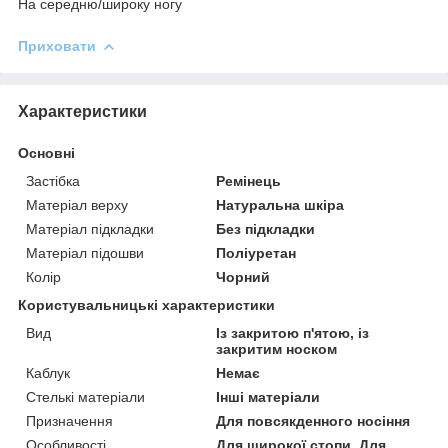
На середню/широку ногу
Приховати
Характеристики
Основні
Застібка
Ремінець
Матеріал верху
Натуральна шкіра
Матеріал підкладки
Без підкладки
Матеріал підошви
Поліуретан
Колір
Чорний
Користувальницькі характеристики
Вид
Із закритою п'ятою, із
закритим носком
Каблук
Немає
Стелькі матеріали
Інші матеріали
Призначення
Для повсякденного носіння
Особливості
Для широкої стопи, Для