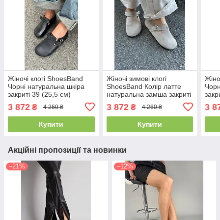
Жіночі клогі ShoesBand
Жіночі зимові клогі
Жіно
Чорні натуральна шкіра
ShoesBand Колір латте
Чорн
закриті 39 (25,5 см)
натуральна замша закриті
закр
(S99231-5)
на хутрі 37 (24 см)
(S99
3 872
3 872
3 8
₴
₴
4 260 ₴
4 260 ₴
(S99231з)
Купити
Купити
Акційні пропозиції та новинки
–21%
–12%