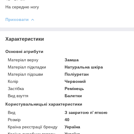
На середню ногу
Приховати
Характеристики
Основні атрибути
Матеріал верху
Замша
Матеріал підкладки
Натуральна шкіра
Матеріал підошви
Поліуретан
Колір
Червоний
Застібка
Ремінець
Вид взуття
Балетки
Користувальницькі характеристики
Вид
З закритою п’ яткою
Розмір
40
Країна реєстрації бренду
Україна
Країна-виробник товару
Україна