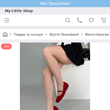
Ми Працюємо!
𝙈𝙮 𝙇𝙞𝙩𝙩𝙡𝙚 𝙎𝙝𝙤𝙥
Товари та послуги
Взуття Shoesband
Жіночі балетки
–9%