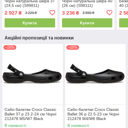
Чорні натуральна шкіра 37
Чорні натуральна шкіра 40
Беже
(24,5 см) (S99811)
(26 см) (S98111)
40 (
2 927
3 236
2 5
₴
₴
3 220 ₴
3 560 ₴
Купити
Купити
Акційні пропозиції та новинки
–15%
–15%
Сабо-балетки Crocs Classic
Сабо-балетки Crocs Classic
Ballet 37 р 23.2-24 см Чорні
Ballet 36 р 22.5-23 см Чорні
212478 M5/W7 Black
212478 M4/W6 Black
В наявності
В наявності