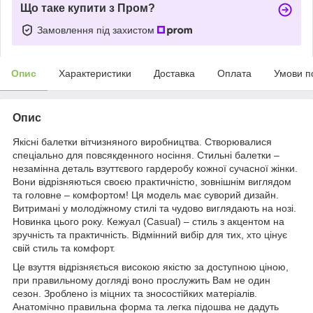
Що таке купити з Пром?
Замовлення під захистом
Опис
Характеристики
Доставка
Оплата
Умови п
Опис
Якісні балетки вітчизняного виробництва. Створювалися
спеціально для повсякденного носіння. Стильні балетки –
незамінна деталь взуттєвого гардеробу кожної сучасної жінки.
Вони відрізняються своєю практичністю, зовнішнім виглядом
та головне – комфортом! Ця модель має суворий дизайн.
Витримані у молодіжному стилі та чудово виглядають на нозі.
Новинка цього року. Кежуал (Casual) – стиль з акцентом на
зручність та практичність. Відмінний вибір для тих, хто цінує
свій стиль та комфорт.
Це взуття відрізняється високою якістю за доступною ціною,
при правильному догляді воно прослужить Вам не один
сезон. Зроблено із міцних та зносостійких матеріалів.
Анатомічно правильна форма та легка підошва не дадуть