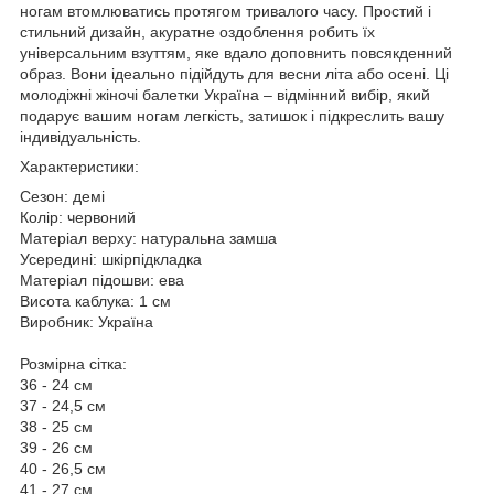
ногам втомлюватись протягом тривалого часу. Простий і
стильний дизайн, акуратне оздоблення робить їх
універсальним взуттям, яке вдало доповнить повсякденний
образ. Вони ідеально підійдуть для весни літа або осені. Ці
молодіжні жіночі балетки Україна – відмінний вибір, який
подарує вашим ногам легкість, затишок і підкреслить вашу
індивідуальність.
Характеристики:
Сезон: демі
Колір: червоний
Матеріал верху: натуральна замша
Усередині: шкірпідкладка
Матеріал підошви: ева
Висота каблука: 1 см
Виробник: Україна
Розмірна сітка:
36 - 24 см
37 - 24,5 см
38 - 25 см
39 - 26 см
40 - 26,5 см
41 - 27 см