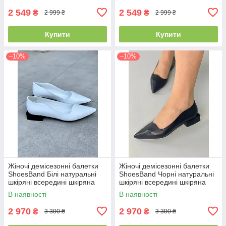
2 549
2 549
₴
₴
2 999 ₴
2 999 ₴
Купити
Купити
–10%
–10%
Жіночі демісезонні балетки
Жіночі демісезонні балетки
ShoesBand Білі натуральні
ShoesBand Чорні натуральні
шкіряні всередині шкіряна
шкіряні всередині шкіряна
підкладка 36 (23,5 см)
підкладка 36 (23,5 см)
В наявності
В наявності
(S99261)
(S99261-1)
2 970
2 970
₴
₴
3 300 ₴
3 300 ₴