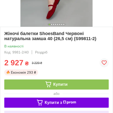
Жіночі балетки ShoesBand Червоні
натуральна замша 40 (26,5 см) (S99811-2)
В наявності
Код: 9981-2/40
Роздріб
2 927
₴
3 220 ₴
Економія
293 ₴
Купити
або
Купити з