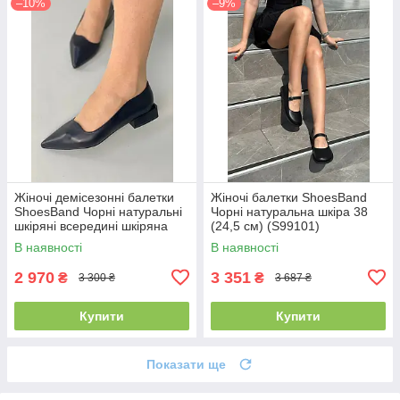
–10%
–9%
Жіночі демісезонні балетки
Жіночі балетки ShoesBand
ShoesBand Чорні натуральні
Чорні натуральна шкіра 38
шкіряні всередині шкіряна
(24,5 см) (S99101)
підкладка 40 (26 см)
В наявності
В наявності
(S99261-1)
2 970
3 351
₴
₴
3 300 ₴
3 687 ₴
Купити
Купити
Показати ще