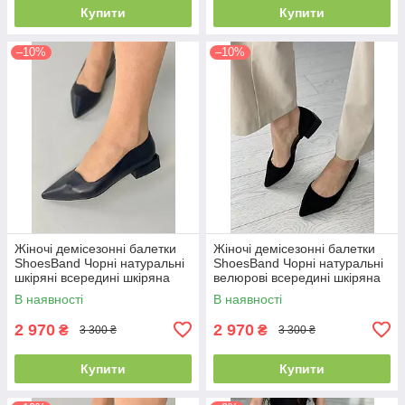
Купити
Купити
–10%
–10%
Жіночі демісезонні балетки
Жіночі демісезонні балетки
ShoesBand Чорні натуральні
ShoesBand Чорні натуральні
шкіряні всередині шкіряна
велюрові всередині шкіряна
підкладка 38 (24,5 см)
підкладка 36 (25,5 см)
В наявності
В наявності
(S99261-1)
(S99271)
2 970
2 970
₴
₴
3 300 ₴
3 300 ₴
Купити
Купити