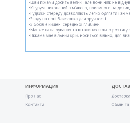
•Шви піжами досить великі, але вони ніяк не відч
•Кігурумі виконаний з м'якого, приємного на дотик
•Гудзики спереду дозволяють легко одягати і знім
•Ззаду на попі блискавка для зручності.
•З боків є кишені середньої глибини.
•Манжети на рукавах та штанинах вільно розтягуют
•Піжама має вільний крій, носиться вільно, для ви
ИНФОРМАЦИЯ
ДОСТА
Про нас
Доставка
Контакти
Обмін та