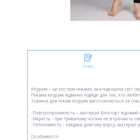
Опис
Кігурумі – це костюм-піжама, яка підкорила світ с
Піжама кігурумі відмінно підійде для тих, хто люби
Тканина для піжам кігурумі виготовляється за спец
-Повітропроникність – матеріал Велсофт відомий 
-Міцність - при тривалому носінні не втрачають с
-Теплоємність - завдяки довгому ворсу, матеріал 
Особливості: