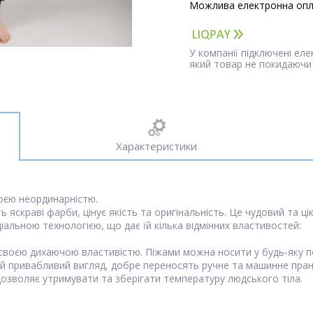
У компанії підключені ел
який товар не покидаючи 
Характеристики
воєю неординарністю.
ть яскраві фарби, цінує якість та оригінальність. Це чудовий та ц
іальною технологією, що дає їй кілька відмінних властивостей:
своєю дихаючою властивістю. Піжами можна носити у будь-яку по
вій привабливий вигляд, добре переносять ручне та машинне пранн
дозволяє утримувати та зберігати температуру людського тіла.