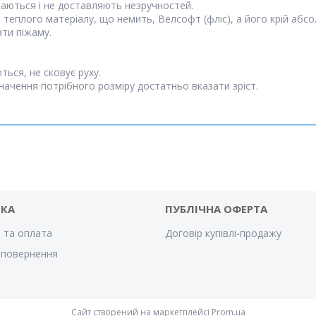
уваються і не доставляють незручностей.
, теплого матеріалу, що немить, Велсофт (фліс), а його крій абсо
ати піжаму.
ься, не сковує руху.
значення потрібного розміру достатньо вказати зріст.
ВКА
ПУБЛІЧНА ОФЕРТА
 та оплата
Договір купівлі-продажу
 повернення
Сайт створений на маркетплейсі
Prom.ua