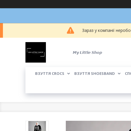
Зараз у компанії неробо
𝙈𝙮 𝙇𝙞𝙩𝙩𝙡𝙚 𝙎𝙝𝙤𝙥
ВЗУТТЯ CROCS
ВЗУТТЯ SHOESBAND
СП