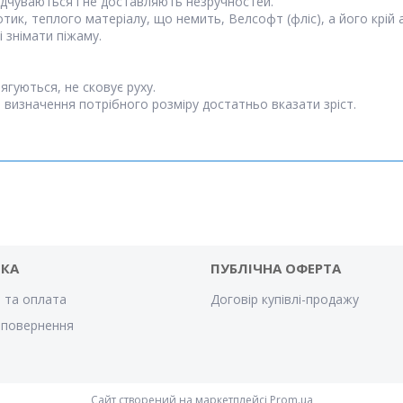
відчуваються і не доставляють незручностей.
отик, теплого матеріалу, що немить, Велсофт (фліс), а його крій
 знімати піжаму.
гуються, не сковує руху.
я визначення потрібного розміру достатньо вказати зріст.
ВКА
ПУБЛІЧНА ОФЕРТА
 та оплата
Договір купівлі-продажу
 повернення
Сайт створений на маркетплейсі
Prom.ua