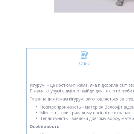
Опис
Кігурумі – це костюм-піжама, яка підкорила світ с
Піжама кігурумі відмінно підійде для тих, хто люби
Тканина для піжам кігурумі виготовляється за спец
Повітропроникність - матеріал Велсофт відом
Міцність - при тривалому носінні не втрачаю
Теплоємність - завдяки довгому ворсу, матер
Особливості: