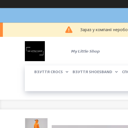
Зараз у компанії неробо
𝙈𝙮 𝙇𝙞𝙩𝙩𝙡𝙚 𝙎𝙝𝙤𝙥
ВЗУТТЯ CROCS
ВЗУТТЯ SHOESBAND
СП