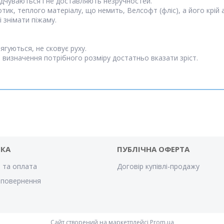
відчуваються і не доставляють незручностей.
отик, теплого матеріалу, що немить, Велсофт (фліс), а його крій
 знімати піжаму.
гуються, не сковує руху.
я визначення потрібного розміру достатньо вказати зріст.
ВКА
ПУБЛІЧНА ОФЕРТА
 та оплата
Договір купівлі-продажу
 повернення
Сайт створений на маркетплейсі
Prom.ua