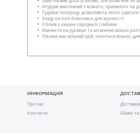
Шви піжами досить великі, але вони ніяк не 
Кігурумі виконаний з м'якого, приємного на д
Ґудзики попереду дозволяють легко одягати і
Ззаду на попі блискавка для зручності.
З боків є кишені середньої глибини.
Манжети на рукавах та штанинах вільно розтя
Піжама має вільний крій, носиться вільно, дл
ИНФОРМАЦИЯ
ДОСТА
Про нас
Доставка
Контакти
Обмін та