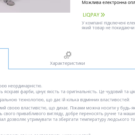
У компанії підключені ел
який товар не покидаючи 
Характеристики
воєю неординарністю.
ть яскраві фарби, цінує якість та оригінальність. Це чудовий та ц
іальною технологією, що дає їй кілька відмінних властивостей:
ий своєю властивістю, що дихає. Піжами можна носити у будь-яку
ть свого привабливого вигляду, добре переносять ручне та машин
іал дозволяє утримувати та зберігати температуру людського ті