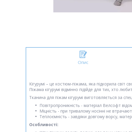
Опис
Кігурумі – це костюм-піжама, яка підкорила світ с
Піжама кігурумі відмінно підійде для тих, хто люби
Тканина для піжам кігурумі виготовляється за спец
Повітропроникність - матеріал Велсофт відом
Міцність - при тривалому носінні не втрачаю
Теплоємність - завдяки довгому ворсу, матер
Особливості: