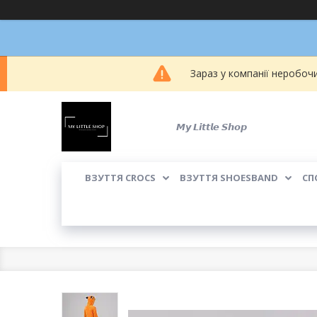
Зараз у компанії неробоч
𝙈𝙮 𝙇𝙞𝙩𝙩𝙡𝙚 𝙎𝙝𝙤𝙥
ВЗУТТЯ CROCS
ВЗУТТЯ SHOESBAND
СП