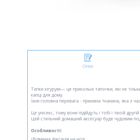
Опис
Тапки кігурумі— це прикольні тапочки, які не тільк
капці для дому.
Їхня головна перевага - приємна тканина, яка з час
Це унісекс, тому вони підійдуть і тобі і твоїй др
Цей стильний домашній аксесуар буде чудовим под
Особливості:
•Відмінна фіксація на нозі