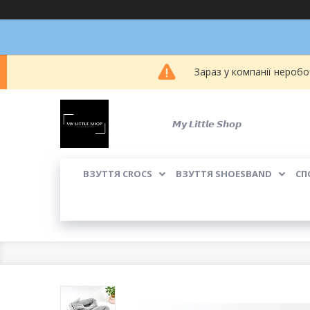
Зараз у компанії неробо
𝙈𝙮 𝙇𝙞𝙩𝙩𝙡𝙚 𝙎𝙝𝙤𝙥
ВЗУТТЯ CROCS
ВЗУТТЯ SHOESBAND
СП