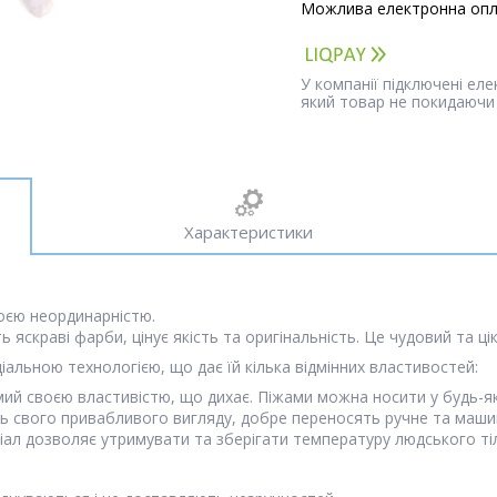
У компанії підключені ел
який товар не покидаючи 
Характеристики
воєю неординарністю.
ть яскраві фарби, цінує якість та оригінальність. Це чудовий та ц
іальною технологією, що дає їй кілька відмінних властивостей:
ий своєю властивістю, що дихає. Піжами можна носити у будь-яку
ть свого привабливого вигляду, добре переносять ручне та машин
іал дозволяє утримувати та зберігати температуру людського ті