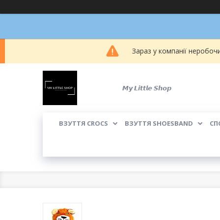
Зараз у компанії неробоч
𝙈𝙮 𝙇𝙞𝙩𝙩𝙡𝙚 𝙎𝙝𝙤𝙥
ВЗУТТЯ CROCS
ВЗУТТЯ SHOESBAND
СП