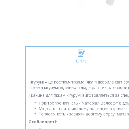
Опис
Кігурумі – це костюм-піжама, яка підкорила світ с
Піжама кігурумі відмінно підійде для тих, хто люби
Тканина для піжам кігурумі виготовляється за спец
Повітропроникність - матеріал Велсофт відом
Міцність - при тривалому носінні не втрачаю
Теплоємність - завдяки довгому ворсу, матер
Особливості: