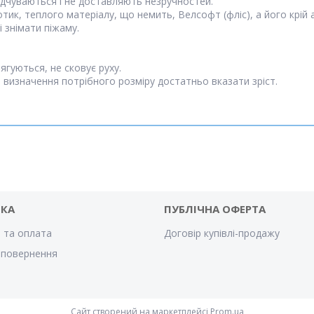
відчуваються і не доставляють незручностей.
отик, теплого матеріалу, що немить, Велсофт (фліс), а його крій
 знімати піжаму.
гуються, не сковує руху.
я визначення потрібного розміру достатньо вказати зріст.
ВКА
ПУБЛІЧНА ОФЕРТА
 та оплата
Договір купівлі-продажу
 повернення
Сайт створений на маркетплейсі
Prom.ua