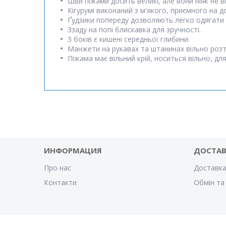
Шви піжами досить великі, але вони ніяк не 
Кігурумі виконаний з м'якого, приємного на д
Ґудзики попереду дозволяють легко одягати і
Ззаду на попі блискавка для зручності.
З боків є кишені середньої глибини.
Манжети на рукавах та штанинах вільно розтя
Піжама має вільний крій, носиться вільно, дл
ИНФОРМАЦИЯ
ДОСТА
Про нас
Доставка
Контакти
Обмін та