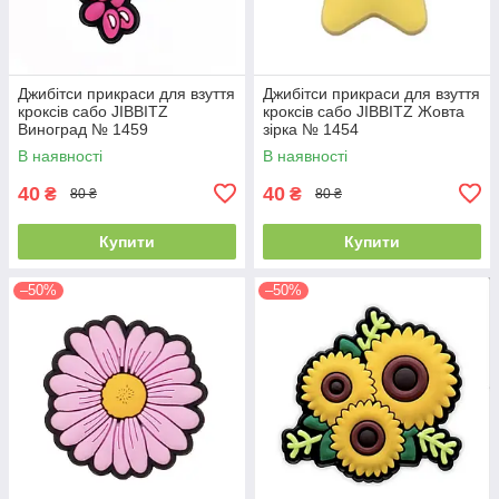
Джибітси прикраси для взуття
Джибітси прикраси для взуття
кроксів сабо JIBBITZ
кроксів сабо JIBBITZ Жовта
Виноград № 1459
зірка № 1454
В наявності
В наявності
40
40
₴
₴
80 ₴
80 ₴
Купити
Купити
–50%
–50%