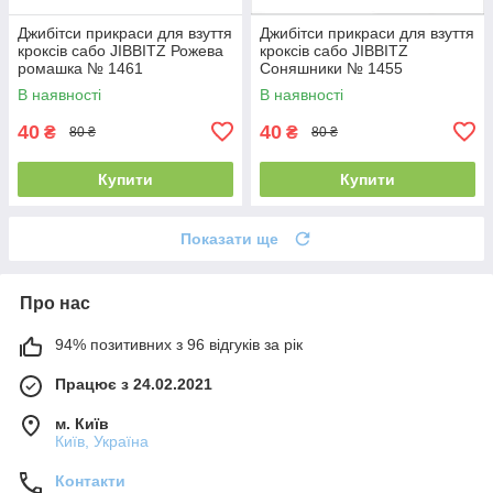
Джибітси прикраси для взуття
Джибітси прикраси для взуття
кроксів сабо JIBBITZ Рожева
кроксів сабо JIBBITZ
ромашка № 1461
Соняшники № 1455
В наявності
В наявності
40
40
₴
₴
80 ₴
80 ₴
Купити
Купити
Показати ще
Про нас
94% позитивних з 96 відгуків за рік
Працює з 24.02.2021
м. Київ
Київ, Україна
Контакти