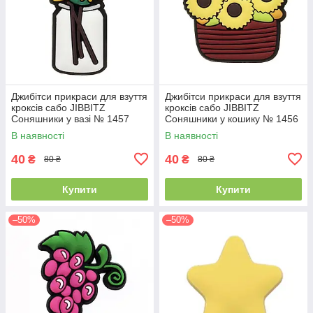
Джибітси прикраси для взуття
Джибітси прикраси для взуття
кроксів сабо JIBBITZ
кроксів сабо JIBBITZ
Соняшники у вазі № 1457
Соняшники у кошику № 1456
В наявності
В наявності
40
40
₴
₴
80 ₴
80 ₴
Купити
Купити
–50%
–50%