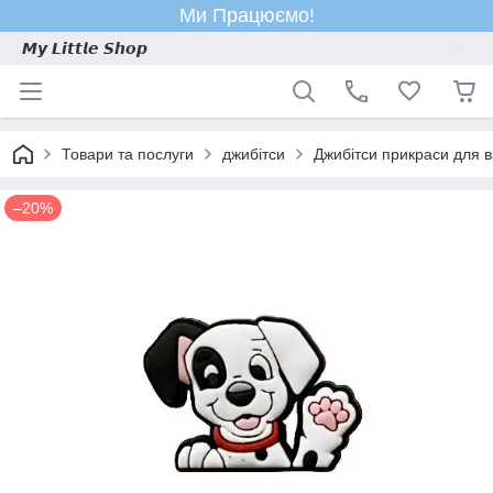
Ми Працюємо!
𝙈𝙮 𝙇𝙞𝙩𝙩𝙡𝙚 𝙎𝙝𝙤𝙥
Товари та послуги
джибітси
Джибітси прикраси для в
–20%