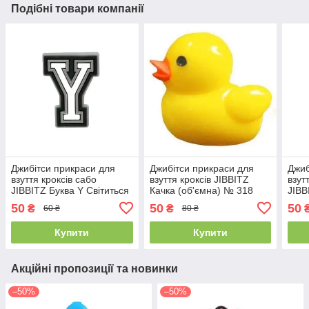
Подібні товари компанії
Джибітси прикраси для
Джибітси прикраси для
Джиб
взуття кроксів сабо
взуття кроксів JIBBITZ
взут
JIBBITZ Буква Y Світиться
Качка (об'ємна) № 318
JIBB
в темряві № 1192
в те
50
50
50
₴
₴
60 ₴
80 ₴
Купити
Купити
Акційні пропозиції та новинки
–50%
–50%