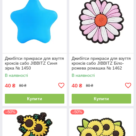
Джибітси прикраси для взуття
Джибітси прикраси для взуття
кроксів сабо JIBBITZ Синя
кроксів сабо JIBBITZ Біло-
зірка № 1450
рожева ромашка № 1462
В наявності
В наявності
40
40
₴
₴
80 ₴
80 ₴
Купити
Купити
–50%
–50%