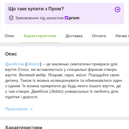
Що таке купити з Пром?
Замовлення під захистом
Опис
Характеристики
Доставка
Оплата
Умови 
Опис
Джибітси
(
Jibbitz
)
–
це маленькі симпатичні прикраси для
взуття Crocs, які вставляються у спеціальні фірмові отвори
взуття. Великий вибір. Яскраві, гарні, якісні. Порадуйте свою
дитину. Також їх можна колекціонувати та обмінюватися один
з одним. Їх можна прикріпити до будь-якого іншого взуття, де
є такі отвори. Джибітси (Jibbitz) універсальні їх люблять діти,
підлітки і дорослі.
Приховати
Характеристики