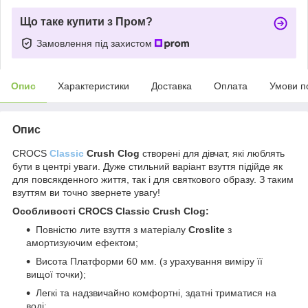
Що таке купити з Пром?
Замовлення під захистом
Опис
Характеристики
Доставка
Оплата
Умови п
Опис
CROCS
Classic
Crush Clog
створені для дівчат, які люблять
бути в центрі уваги. Дуже стильний варіант взуття підійде як
для повсякденного життя, так і для святкового образу. З таким
взуттям ви точно звернете увагу!
Особливості
CROCS Classic Crush Clog
:
Повністю лите взуття з матеріалу
Croslite
з
амортизуючим ефектом;
Висота Платформи 60 мм. (з урахування виміру її
вищої точки);
Легкі та надзвичайно комфортні, здатні триматися на
воді;