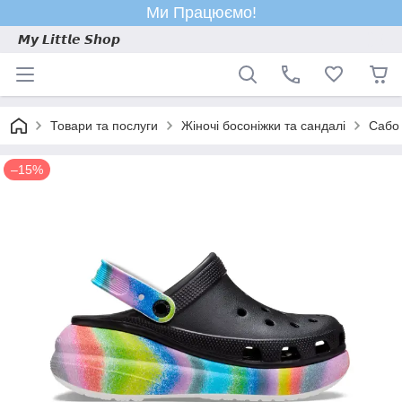
Ми Працюємо!
𝙈𝙮 𝙇𝙞𝙩𝙩𝙡𝙚 𝙎𝙝𝙤𝙥
Товари та послуги
Жіночі босоніжки та сандалі
Сабо 
–15%