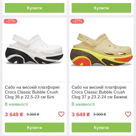
Купити
Купити
–27%
–27%
Сабо на високій платформі
Сабо на високій платформі
Crocs Classic Bubble Crush
Crocs Classic Bubble Crush
Clog 36 р 22.5-23 см Білі
Clog 37 р 23.2-24 см Бежеві
210061-100-M4/W6 White
210061-0HX-M5/W7 Sesame
В наявності
В наявності
3 649
3 649
₴
₴
5 000 ₴
5 000 ₴
Купити
Купити