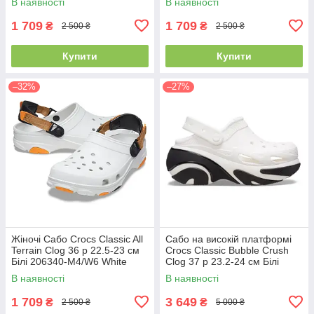
В наявності
В наявності
1 709
1 709
₴
₴
2 500 ₴
2 500 ₴
Купити
Купити
–32%
–27%
Жіночі Сабо Crocs Classic All
Сабо на високій платформі
Terrain Clog 36 р 22.5-23 см
Crocs Classic Bubble Crush
Білі 206340-M4/W6 White
Clog 37 р 23.2-24 см Білі
210061-100-M5/W7 White
В наявності
В наявності
1 709
3 649
₴
₴
2 500 ₴
5 000 ₴