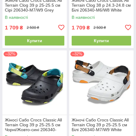
Жіночі Сабо Crocs Classic All
Жіночі Сабо Crocs Classic All
Terrain Clog 39 р 25-25.5 см
Terrain Clog 38 р 24.3-24.8 см
Сірі 206340-M7/W9 Grey
Білі 206340-M6/W8 White
В наявності
В наявності
1 709
1 709
₴
₴
2 500 ₴
2 500 ₴
Купити
Купити
–32%
–32%
Жіносі Сабо Crocs Classic All
Жіночі Сабо Crocs Classic All
Terrain Clog 39 р 25-25.5 см
Terrain Clog 39 р 25-25.5 см
Чорні/Жовто-сині 206340-
Білі 206340-M7/W9 White
M7/W9 Black/Multi