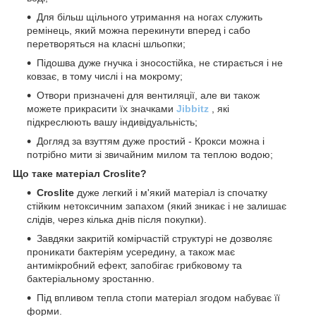
Для більш щільного утримання на ногах служить
ремінець, який можна перекинути вперед і сабо
перетворяться на класні шльопки;
Підошва дуже гнучка і зносостійка, не стирається і не
ковзає, в тому числі і на мокрому;
Отвори призначені для вентиляції, але ви також
можете прикрасити їх значками
Jibbitz
, які
підкреслюють вашу індивідуальність;
Догляд за взуттям дуже простий - Крокси можна і
потрібно мити зі звичайним милом та теплою водою;
Що таке матеріал Croslite?
Croslite
дуже легкий і м'який матеріал із спочатку
стійким нетоксичним запахом (який зникає і не залишає
слідів, через кілька днів після покупки).
Завдяки закритій комірчастій структурі не дозволяє
проникати бактеріям усередину, а також має
антимікробний ефект, запобігає грибковому та
бактеріальному зростанню.
Під впливом тепла стопи матеріал згодом набуває її
форми.