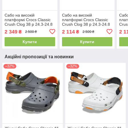
Сабо на високій
Сабо на високій
Сабо
платформі Crocs Classic
платформі Crocs Classic
плат
Crush Clog 38 р 24.3-24.8
Crush Clog 38 р 24.3-24.8
Crus
см Бежеві з принтом
см Фіолетові 207521-
см Ч
2 349
2 114
2 1
₴
₴
2 500 ₴
2 500 ₴
207521-M6/W8 Spring
M6/W8 Violet
Blac
Break Vanilla/Multi
Купити
Купити
Акційні пропозиції та новинки
–32%
–32%