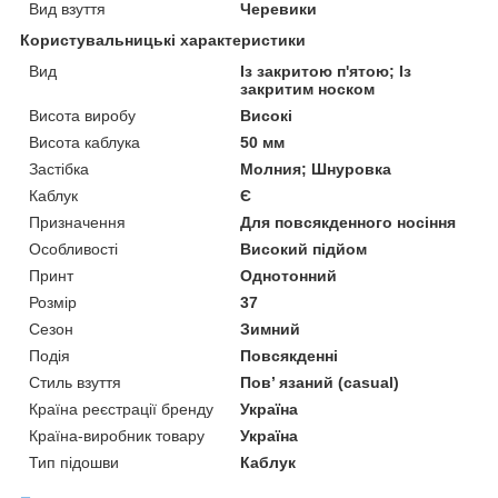
Вид взуття
Черевики
Користувальницькі характеристики
Вид
Із закритою п'ятою; Із
закритим носком
Висота виробу
Високі
Висота каблука
50 мм
Застібка
Молния; Шнуровка
Каблук
Є
Призначення
Для повсякденного носіння
Особливості
Високий підйом
Принт
Однотонний
Розмір
37
Сезон
Зимний
Подія
Повсякденні
Стиль взуття
Пов’ язаний (casual)
Країна реєстрації бренду
Україна
Країна-виробник товару
Україна
Тип підошви
Каблук