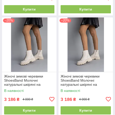
Купити
Купити
–20%
–20%
Жіночі зимові черевики
Жіночі зимові черевики
ShoesBand Молочні
ShoesBand Молочні
натуральні шкіряні на
натуральні шкіряні на
середню/широку стопу
середню/широку стопу
В наявності
В наявності
всередині напіввовна 40
всередині напіввовна 36
(25,5-26 см)
(23,5 см) (S55841-3з)
3 186
3 186
₴
₴
4 000 ₴
4 000 ₴
Купити
Купити