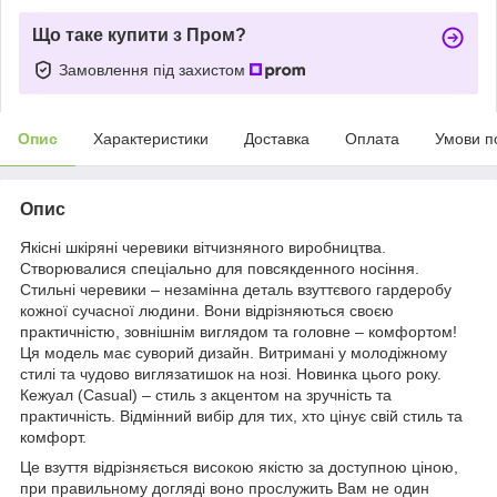
Що таке купити з Пром?
Замовлення під захистом
Опис
Характеристики
Доставка
Оплата
Умови п
Опис
Якісні шкіряні черевики вітчизняного виробництва.
Створювалися спеціально для повсякденного носіння.
Стильні черевики – незамінна деталь взуттєвого гардеробу
кожної сучасної людини. Вони відрізняються своєю
практичністю, зовнішнім виглядом та головне – комфортом!
Ця модель має суворий дизайн. Витримані у молодіжному
стилі та чудово виглязатишок на нозі. Новинка цього року.
Кежуал (Casual) – стиль з акцентом на зручність та
практичність. Відмінний вибір для тих, хто цінує свій стиль та
комфорт.
Це взуття відрізняється високою якістю за доступною ціною,
при правильному догляді воно прослужить Вам не один