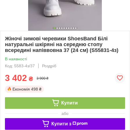
Жіночі зимові черевики ShoesBand Білі
натуральні шкіряні на середню стопу
всередині напіввовна 37 (24 см) (S55831-4з)
В наявності
Код: 5583-4з/37
Роздріб
3 402
₴
3 900 ₴
Економія
498 ₴
Купити
або
Купити з