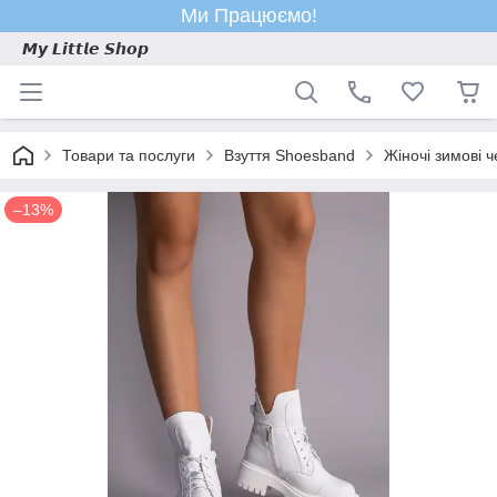
Ми Працюємо!
𝙈𝙮 𝙇𝙞𝙩𝙩𝙡𝙚 𝙎𝙝𝙤𝙥
Товари та послуги
Взуття Shoesband
Жіночі зимові 
–13%