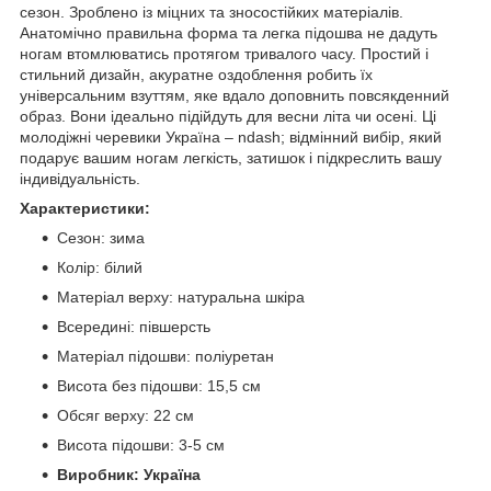
сезон. Зроблено із міцних та зносостійких матеріалів.
Анатомічно правильна форма та легка підошва не дадуть
ногам втомлюватись протягом тривалого часу. Простий і
стильний дизайн, акуратне оздоблення робить їх
універсальним взуттям, яке вдало доповнить повсякденний
образ. Вони ідеально підійдуть для весни літа чи осені. Ці
молодіжні черевики Україна – ndash; відмінний вибір, який
подарує вашим ногам легкість, затишок і підкреслить вашу
індивідуальність.
Характеристики:
Сезон: зима
Колір: білий
Матеріал верху: натуральна шкіра
Всередині: півшерсть
Матеріал підошви: поліуретан
Висота без підошви: 15,5 см
Обсяг верху: 22 см
Висота підошви: 3-5 см
Виробник: Україна