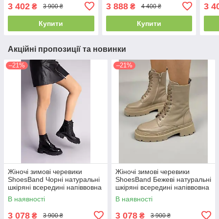
середню стопу всередині
нубук на середню стопу
сере
3 402
3 888
3 4
₴
₴
3 900 ₴
4 400 ₴
напіввовна 37 (24 см)
всередині байка 37 (24
напі
(Ѕ55831з)
см) (Ѕ66101д)
(S55
Купити
Купити
Акційні пропозиції та новинки
–21%
–21%
Жіночі зимові черевики
Жіночі зимові черевики
ShoesBand Чорні натуральні
ShoesBand Бежеві натуральні
шкіряні всередині напіввовна
шкіряні всередині напіввовна
36 (23 см) (S55511-1з)
36 (23 см) (Ѕ99581з)
В наявності
В наявності
3 078
3 078
₴
₴
3 900 ₴
3 900 ₴