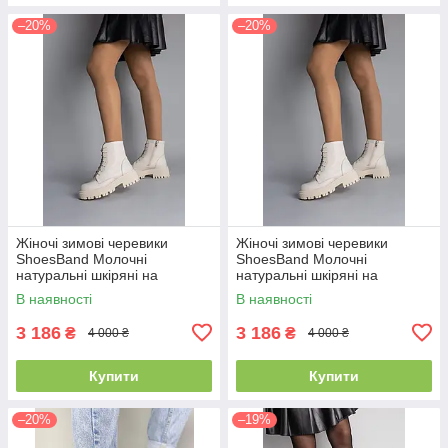
–20%
–20%
Жіночі зимові черевики
Жіночі зимові черевики
ShoesBand Молочні
ShoesBand Молочні
натуральні шкіряні на
натуральні шкіряні на
середню/широку стопу
середню/широку стопу
В наявності
В наявності
всередині напіввовна 41
всередині напіввовна 38
(26,5 см) (S55841-3з)
(24,5 см) (S55841-3з)
3 186
3 186
₴
₴
4 000 ₴
4 000 ₴
Купити
Купити
–20%
–19%