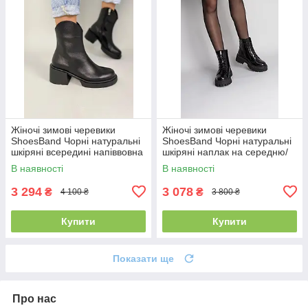
Жіночі зимові черевики
Жіночі зимові черевики
ShoesBand Чорні натуральні
ShoesBand Чорні натуральні
шкіряні всередині напіввовна
шкіряні наплак на середню/
37 (24 см) (S89051-4з)
широку стопу всередині
В наявності
В наявності
напіввовна 39 (25 см)
3 294
3 078
₴
₴
4 100 ₴
3 800 ₴
Купити
Купити
Показати ще
Про нас