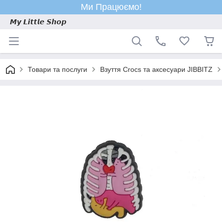
Ми Працюємо!
𝙈𝙮 𝙇𝙞𝙩𝙩𝙡𝙚 𝙎𝙝𝙤𝙥
Товари та послуги
Взуття Crocs та аксесуари JIBBITZ