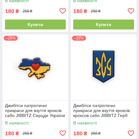
В наявності
В наявності
180
180
₴
₴
250 ₴
250 ₴
Купити
Купити
–28%
–28%
Джибітси патріотичні
Джибітси патріотичні
прикраси для взуття кроксів
прикраси для взуття кроксів
сабо JIBBITZ Серцде України
кроксов сабо JIBBITZ Герб
№ 503
України ВСУ № 500
В наявності
В наявності
180
180
₴
₴
250 ₴
250 ₴