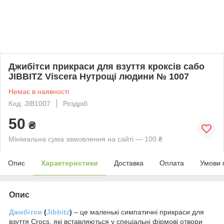
Джибітси прикраси для взуття кроксів сабо
JIBBITZ Viscera Нутрощі людини № 1007
Немає в наявності
Код: JIB1007
Роздріб
50
₴
Мінімальна сума замовлення на сайті — 100 ₴
Опис
Характеристики
Доставка
Оплата
Умови 
Опис
Джибітси
(
Jibbitz
)
–
це маленькі симпатичні прикраси для
взуття Crocs, які вставляються у спеціальні фірмові отвори