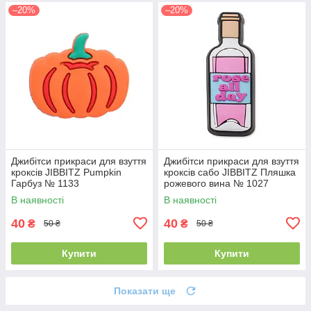
–20%
–20%
Джибітси прикраси для взуття
Джибітси прикраси для взуття
кроксів JIBBITZ Pumpkin
кроксів сабо JIBBITZ Пляшка
Гарбуз № 1133
рожевого вина № 1027
В наявності
В наявності
40
40
₴
₴
50 ₴
50 ₴
Купити
Купити
Показати ще