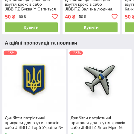
взуття кроксів сабо
взуття кроксів сабо
взут
JIBBITZ Буква Y Світиться
JIBBITZ Залізна людина
Качк
в темряві № 1192
голова № 189
50
40
50
₴
₴
60 ₴
50 ₴
Купити
Купити
Акційні пропозиції та новинки
–28%
–28%
Джибітси патріотичні
Джибітси патріотичні
прикраси для взуття кроксів
прикраси для взуття кроксів
сабо JIBBITZ Герб України №
сабо JIBBITZ Літак Мрія №
501
504