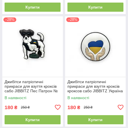
Купити
Купити
–28%
–28%
Джибітси патріотичні
Джибітси патріотичні
прикраси для взуття кроксів
прикраси для взуття кроксів
сабо JIBBITZ Пес Патрон №
кроксов сабо JIBBITZ Україна
505
в моєму серці № 502
В наявності
В наявності
180
180
₴
₴
250 ₴
250 ₴
Купити
Купити