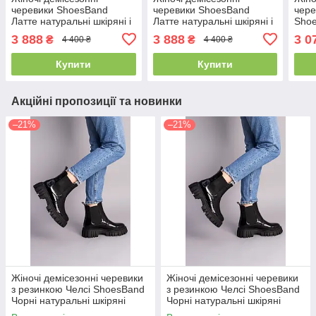
черевики ShoesBand
черевики ShoesBand
чере
Латте натуральні шкіряні і
Латте натуральні шкіряні і
Shoe
нубук на середню стопу
нубук на середню стопу
нату
3 888
3 888
3 0
₴
₴
4 400 ₴
4 400 ₴
всередині байка 37 (24
всередині байка 36 (23,5
всер
см) (Ѕ66101д)
см) (Ѕ66101д)
см) 
Купити
Купити
Акційні пропозиції та новинки
–21%
–21%
Жіночі демісезонні черевики
Жіночі демісезонні черевики
з резинкою Челсі ShoesBand
з резинкою Челсі ShoesBand
Чорні натуральні шкіряні
Чорні натуральні шкіряні
налпак всередині байка 35
налпак всередині байка 39