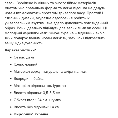
сезон. Зроблено із міцних та зносостійких матеріалів.
Анатомічно правильна форма та легка підошва не дадуть
ногам втомлюватись протягом тривалого часу. Простий і
стильний дизайн, акуратне оздоблення робить їх
універсальним взуттям, яке вдало доповнить повсякденний
образ. Вони ідеально підійдуть для весни зими чи осені. Ці
молодіжні черевики челсі жіночі Україна – відмінний вибір,
який подарує вашим ногам легкість, затишок і підкреслить
вашу індивідуальність.
Характеристики:
Сезон: демі
Колір: чорний
Матеріал верху: натуральна шкіра наплак
Всередині: байка
Матеріал підошви: поліуретан
Висота підошви: 3,5-5,5 см
Обхват вгорі: 24 см + гумка
Висота без підошви: 14 см
Виробник: Україна