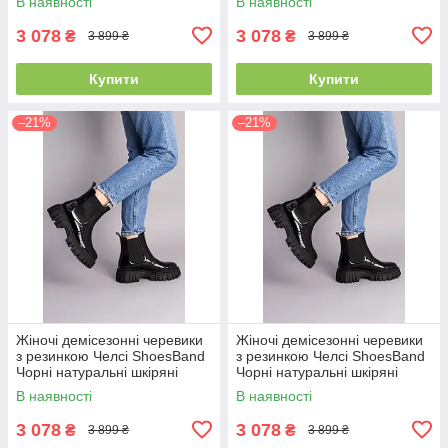
В наявності
В наявності
(23 см) (S55881-3д)
(25 см) (S55881-3д)
3 078
3 078
₴
₴
3 899 ₴
3 899 ₴
Купити
Купити
–21%
–21%
Жіночі демісезонні черевики
Жіночі демісезонні черевики
з резинкою Челсі ShoesBand
з резинкою Челсі ShoesBand
Чорні натуральні шкіряні
Чорні натуральні шкіряні
налпак всередині байка 38
налпак всередині байка 36
В наявності
В наявності
(24,5 см) (S55881-3д)
(23,2 см) (S55881-3д)
3 078
3 078
₴
₴
3 899 ₴
3 899 ₴