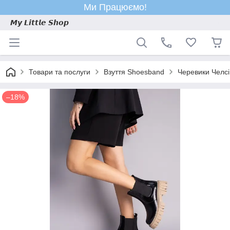
Ми Працюємо!
𝙈𝙮 𝙇𝙞𝙩𝙩𝙡𝙚 𝙎𝙝𝙤𝙥
Товари та послуги
Взуття Shoesband
Черевики Челсі
–18%