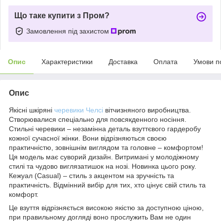
Що таке купити з Пром?
Замовлення під захистом
Опис
Характеристики
Доставка
Оплата
Умови п
Опис
Якісні шкіряні
черевики Челсі
вітчизняного виробництва.
Створювалися спеціально для повсякденного носіння.
Стильні черевики – незамінна деталь взуттєвого гардеробу
кожної сучасної жінки. Вони відрізняються своєю
практичністю, зовнішнім виглядом та головне – комфортом!
Ця модель має суворий дизайн. Витримані у молодіжному
стилі та чудово виглязатишок на нозі. Новинка цього року.
Кежуал (Casual) – стиль з акцентом на зручність та
практичність. Відмінний вибір для тих, хто цінує свій стиль та
комфорт.
Це взуття відрізняється високою якістю за доступною ціною,
при правильному догляді воно прослужить Вам не один