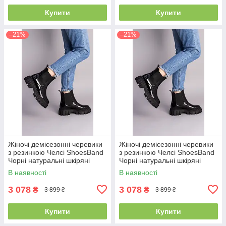
Купити
Купити
–21%
–21%
Жіночі демісезонні черевики
Жіночі демісезонні черевики
з резинкою Челсі ShoesBand
з резинкою Челсі ShoesBand
Чорні натуральні шкіряні
Чорні натуральні шкіряні
налпак всередині байка 37
налпак всередині байка 40
В наявності
В наявності
(24 см) (S55881-3д)
(26 см) (S55881-3д)
3 078
3 078
₴
₴
3 899 ₴
3 899 ₴
Купити
Купити