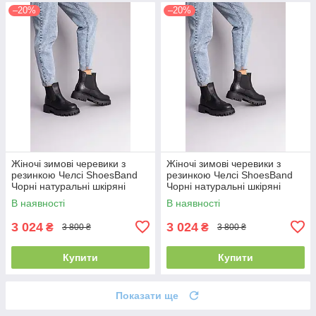
–20%
–20%
Жіночі зимові черевики з
Жіночі зимові черевики з
резинкою Челсі ShoesBand
резинкою Челсі ShoesBand
Чорні натуральні шкіряні
Чорні натуральні шкіряні
всередині напіввовна 37 (24
всередині напіввовна 41
В наявності
В наявності
см) (Ѕ86041з)
(26,5 см) (Ѕ86041з)
3 024
3 024
₴
₴
3 800 ₴
3 800 ₴
Купити
Купити
Показати ще