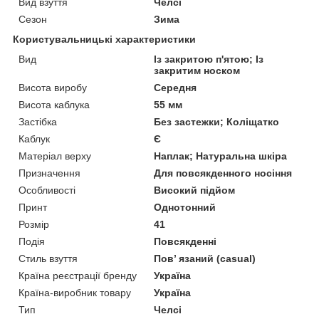
Вид взуття
Челсі
Сезон
Зима
Користувальницькі характеристики
Вид
Із закритою п'ятою; Із
закритим носком
Висота виробу
Середня
Висота каблука
55 мм
Застібка
Без застежки; Коліщатко
Каблук
Є
Матеріал верху
Наплак; Натуральна шкіра
Призначення
Для повсякденного носіння
Особливості
Високий підйом
Принт
Однотонний
Розмір
41
Подія
Повсякденні
Стиль взуття
Пов’ язаний (casual)
Країна реєстрації бренду
Україна
Країна-виробник товару
Україна
Тип
Челсі