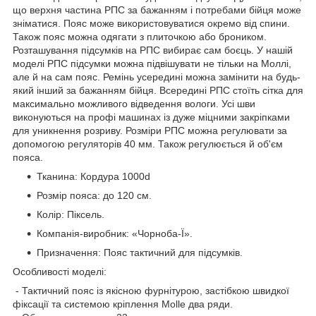
що верхня частина РПС за бажанням і потребами бійця може
зніматися. Пояс може використовуватися окремо від спини.
Також пояс можна одягати з плиточкою або броником.
Розташування підсумків на РПС вибирає сам боєць. У нашій
моделі РПС підсумки можна підвішувати не тільки на Моллі,
але й на сам пояс. Ремінь усередині можна замінити на будь-
який інший за бажанням бійця. Всередині РПС стоїть сітка для
максимально можливого відведення вологи. Усі шви
виконуються на профі машинах із дуже міцними закріпками
для уникнення розриву. Розміри РПС можна регулювати за
допомогою регуляторів 40 мм. Також регулюється й об'єм
пояса.
Тканина: Кордура 1000d
Розмір пояса: до 120 см.
Колір: Піксель.
Компанія-виробник: «Чорноба-Ї».
Призначення: Пояс тактичний для підсумків.
Особливості моделі:
- Тактичний пояс із якісною фурнітурою, застібкою швидкої
фіксації та системою кріплення Molle два ряди.