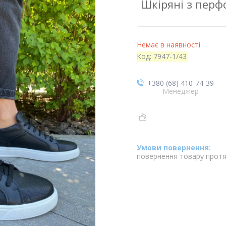
Шкіряні з перфо
Немає в наявності
Код:
7947-1/43
+380 (68) 410-74-39
Менеджер
повернення товару протя