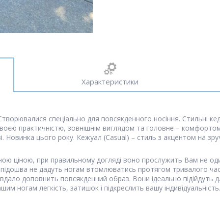
Характеристики
. Створювалися спеціально для повсякденного носіння. Стильні к
своєю практичністю, зовнішнім виглядом та головне – комфортом
 Новинка цього року. Кежуал (Casual) – стиль з акцентом на зручн
ною ціною, при правильному догляді воно прослужить Вам не один
 підошва не дадуть ногам втомлюватись протягом тривалого часу
вдало доповнить повсякденний образ. Вони ідеально підійдуть для
ашим ногам легкість, затишок і підкреслить вашу індивідуальність