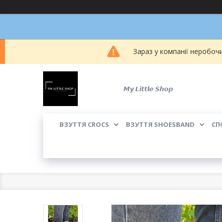
Зараз у компанії неробоч
𝙈𝙮 𝙇𝙞𝙩𝙩𝙡𝙚 𝙎𝙝𝙤𝙥
ВЗУТТЯ CROCS
ВЗУТТЯ SHOESBAND
СП