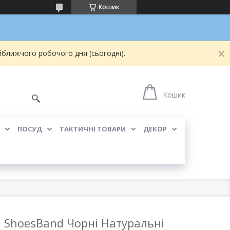
Кошик
йближчого робочого дня (сьогодні).
Кошик
ПОСУД
ТАКТИЧНІ ТОВАРИ
ДЕКОР
і ShoesBand Чорні Натуральні