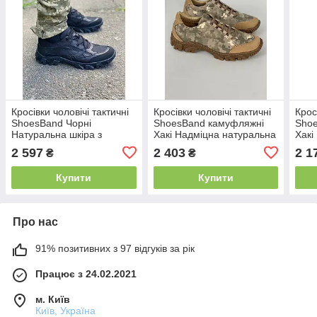
Кросівки чоловічі тактичні
Кросівки чоловічі тактичні
Крос
ShoesBand Чорні
ShoesBand камуфляжні
Sho
Натуральна шкіра з
Хакі Надміцна натуральна
Хакі
текстильною сіткою 43
замша з простроченою
замш
2 597
2 403
2 1
₴
₴
(28-28,5 см) (S84141)
Купити
Купити
Про нас
91% позитивних з 97 відгуків за рік
Працює з 24.02.2021
м. Київ
Київ, Україна