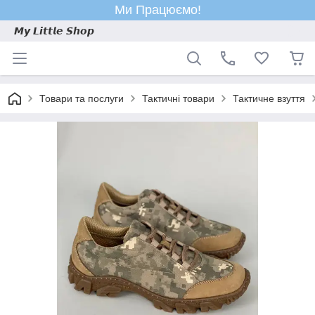
Ми Працюємо!
𝙈𝙮 𝙇𝙞𝙩𝙩𝙡𝙚 𝙎𝙝𝙤𝙥
Товари та послуги
Тактичні товари
Тактичне взуття