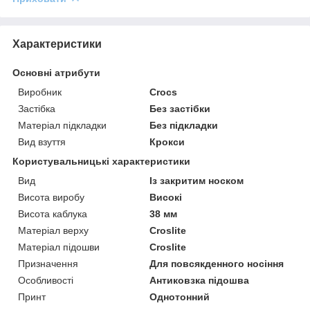
Характеристики
Основні атрибути
Виробник
Crocs
Застібка
Без застібки
Матеріал підкладки
Без підкладки
Вид взуття
Крокси
Користувальницькі характеристики
Вид
Із закритим носком
Висота виробу
Високі
Висота каблука
38 мм
Матеріал верху
Croslite
Матеріал підошви
Croslite
Призначення
Для повсякденного носіння
Особливості
Антиковзка підошва
Принт
Однотонний