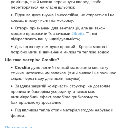
ремінець, який можна перекинути вперед і сабо
перетворяться на класні шльопки;
Підошва дуже гнучка і зносостійка, не стирається і не
ковзає, в тому числі і на мокрому;
Отвори призначені для вентиляції, але ви також
можете прикрасити їх значками
Jibbitz
™
, які
підкреслюють вашу індивідуальність;
Догляд за взуттям дуже простий - Крокси можна і
потрібно мити зі звичайним милом та теплою водою;
Що таке матеріал Croslite?
Croslite
дуже легкий і м'який матеріал із спочатку
стійким нетоксичним запахом (який зникає і не залишає
слідів, через пару днів після покупки).
Завдяки закритій комірчастій структурі не дозволяє
проникати бактеріям усередину, а також має
антимікробний ефект, запобігає грибковому та
бактеріальному зростанню.
Під впливом тепла стопи матеріал згодом набуває її
форми.
Приховати