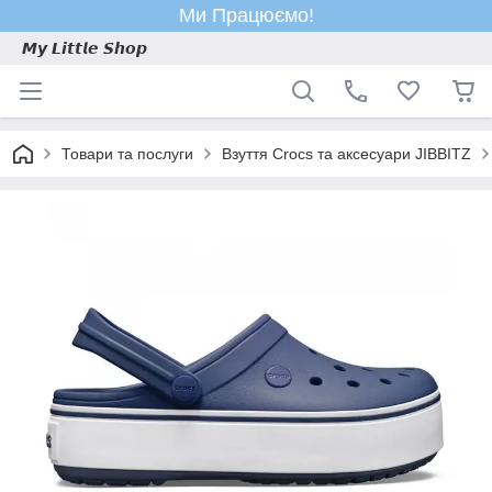
Ми Працюємо!
𝙈𝙮 𝙇𝙞𝙩𝙩𝙡𝙚 𝙎𝙝𝙤𝙥
Товари та послуги
Взуття Crocs та аксесуари JIBBITZ