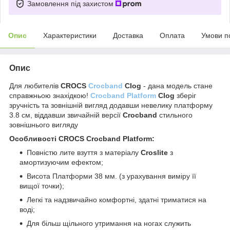
Замовлення під захистом
Опис
Характеристики
Доставка
Оплата
Умови п
Опис
Для любителів
CROCS
Crocband
Clog
- дана модель стане
справжньою знахідкою!
Crocband Platform
Clog
зберіг
зручність та зовнішній вигляд додавши невелику платформу
3.8 см, віддавши звичайній версії
Crocband
стильного
зовнішнього вигляду
Особливості
CROCS Crocband Platform
:
Повністю лите взуття з матеріалу
Croslite
з
амортизуючим ефектом;
Висота Платформи 38 мм. (з урахування виміру її
вищої точки);
Легкі та надзвичайно комфортні, здатні триматися на
воді;
Для більш щільного утримання на ногах служить