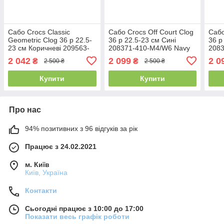
Сабо Crocs Classic
Сабо Crocs Off Court Clog
Сабо
Geometric Clog 36 р 22.5-
36 р 22.5-23 см Сині
36 р
23 см Коричневі 209563-
208371-410-M4/W6 Navy
208
M4/W6 Shiitake
2 042
2 099
2 0
₴
₴
2 500 ₴
2 500 ₴
Купити
Купити
Про нас
94% позитивних з 96 відгуків за рік
Працює з 24.02.2021
м. Київ
Київ, Україна
Контакти
Сьогодні працює з 10:00 до 17:00
Показати весь графік роботи