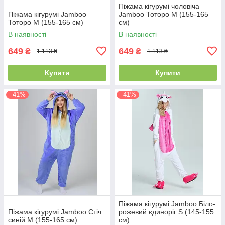
Піжама кігурумі чоловіча
Піжама кігурумі Jamboo
Jamboo Тоторо M (155-165
Тоторо M (155-165 см)
см)
В наявності
В наявності
649
649
₴
₴
1 113 ₴
1 113 ₴
Купити
Купити
–41%
–41%
Піжама кігурумі Jamboo Біло-
Піжама кігурумі Jamboo Стіч
рожевий єдиноріг S (145-155
синій M (155-165 см)
см)