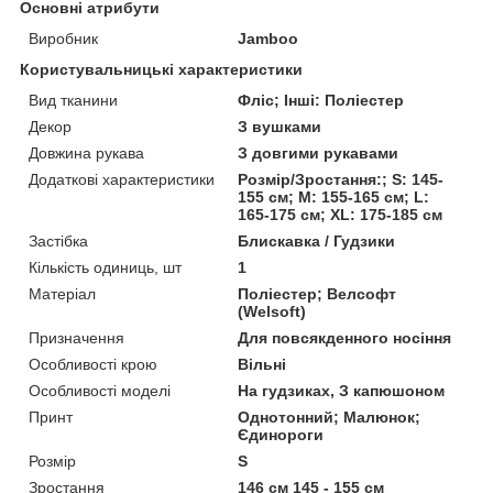
Основні атрибути
Виробник
Jamboo
Користувальницькі характеристики
Вид тканини
Фліс; Інші: Поліестер
Декор
З вушками
Довжина рукава
З довгими рукавами
Додаткові характеристики
Розмір/Зростання:; S: 145-
155 см; M: 155-165 см; L:
165-175 см; XL: 175-185 см
Застібка
Блискавка / Гудзики
Кількість одиниць, шт
1
Матеріал
Поліестер; Велсофт
(Welsoft)
Призначення
Для повсякденного носіння
Особливості крою
Вільні
Особливості моделі
На гудзиках, З капюшоном
Принт
Однотонний; Малюнок;
Єдинороги
Розмір
S
Зростання
146 см 145 - 155 см