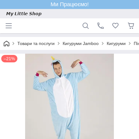
Ми Працюємо!
𝙈𝙮 𝙇𝙞𝙩𝙩𝙡𝙚 𝙎𝙝𝙤𝙥
Товари та послуги
Кигуруми Jamboo
Кигуруми
Пі
–21%