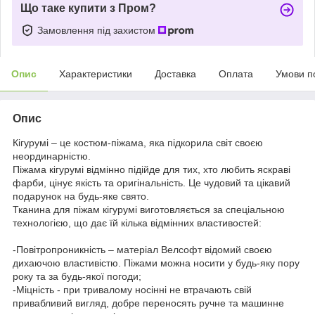
Що таке купити з Пром?
Замовлення під захистом
Опис
Характеристики
Доставка
Оплата
Умови п
Опис
Кігурумі – це костюм-піжама, яка підкорила світ своєю
неординарністю.
Піжама кігурумі відмінно підійде для тих, хто любить яскраві
фарби, цінує якість та оригінальність. Це чудовий та цікавий
подарунок на будь-яке свято.
Тканина для піжам кігурумі виготовляється за спеціальною
технологією, що дає їй кілька відмінних властивостей:
-Повітропроникність – матеріал Велсофт відомий своєю
дихаючою властивістю. Піжами можна носити у будь-яку пору
року та за будь-якої погоди;
-Міцність - при тривалому носінні не втрачають свій
привабливий вигляд, добре переносять ручне та машинне