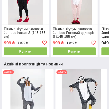
Піжама кігурумі чоловіча
Піжама кігурумі чоловіча
Піжа
Jamboo Кажан S (145-155
Jamboo Рожевий єдиноріг
Jam
см)
S (145-155 см)
єдин
999
999
949
₴
₴
1 099 ₴
1 049 ₴
Купити
Купити
Акційні пропозиції та новинки
–44%
–44%