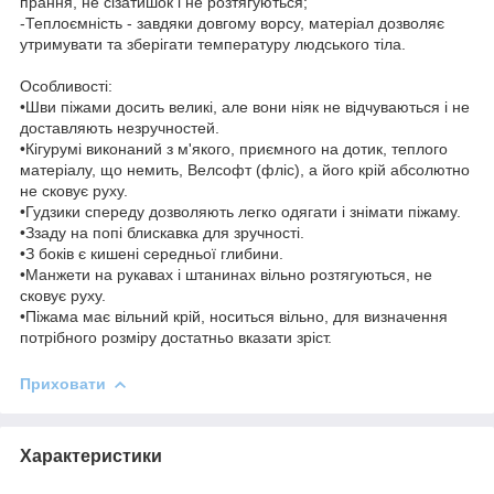
прання, не сізатишок і не розтягуються;
-Теплоємність - завдяки довгому ворсу, матеріал дозволяє
утримувати та зберігати температуру людського тіла.
Особливості:
•Шви піжами досить великі, але вони ніяк не відчуваються і не
доставляють незручностей.
•Кігурумі виконаний з м'якого, приємного на дотик, теплого
матеріалу, що немить, Велсофт (фліс), а його крій абсолютно
не сковує руху.
•Гудзики спереду дозволяють легко одягати і знімати піжаму.
•Ззаду на попі блискавка для зручності.
•З боків є кишені середньої глибини.
•Манжети на рукавах і штанинах вільно розтягуються, не
сковує руху.
•Піжама має вільний крій, носиться вільно, для визначення
потрібного розміру достатньо вказати зріст.
Приховати
Характеристики