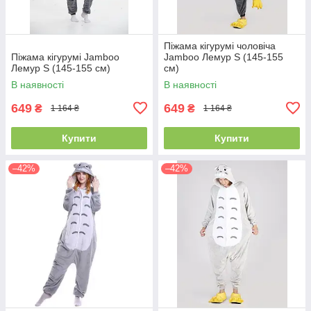
Піжама кігурумі чоловіча
Піжама кігурумі Jamboo
Jamboo Лемур S (145-155
Лемур S (145-155 см)
см)
В наявності
В наявності
649
649
₴
₴
1 164 ₴
1 164 ₴
Купити
Купити
–42%
–42%