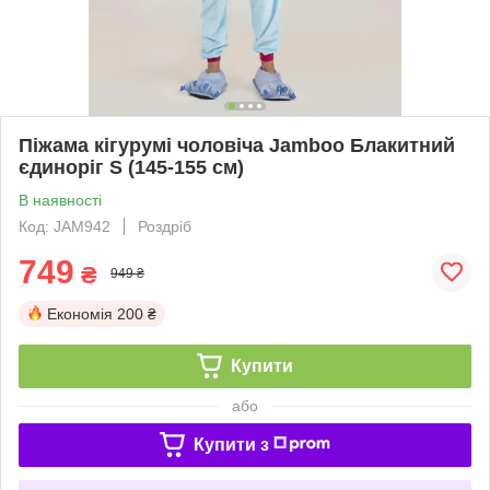
Піжама кігурумі чоловіча Jamboo Блакитний
єдиноріг S (145-155 см)
В наявності
Код: JAM942
Роздріб
749
₴
949 ₴
Економія
200 ₴
Купити
або
Купити з