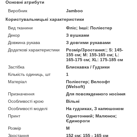
Основні атрибути
Виробник
Jamboo
Користувальницькі характеристики
Вид тканини
Фліс; Інші: Поліестер
Декор
З вушками
Довжина рукава
З довгими рукавами
Додаткові характеристики
Розмір/Зростання:; S: 145-
155 см; M: 155-165 см; L:
165-175 см; XL: 175-185 см
Застібка
Блискавка / Гудзики
Кількість одиниць, шт
1
Матеріал
Поліестер; Велсофт
(Welsoft)
Призначення
Для повсякденного носіння
Особливості крою
Вільні
Особливості моделі
На гудзиках, З капюшоном
Принт
Однотонний; Малюнок;
Єдинороги
Розмір
M
Зростання
152 см: 155 - 165 см