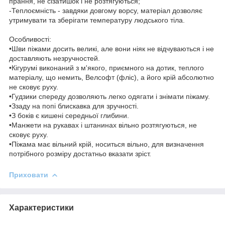
прання, не сізатишок і не розтягуються;
-Теплоємність - завдяки довгому ворсу, матеріал дозволяє
утримувати та зберігати температуру людського тіла.
Особливості:
•Шви піжами досить великі, але вони ніяк не відчуваються і не
доставляють незручностей.
•Кігурумі виконаний з м'якого, приємного на дотик, теплого
матеріалу, що немить, Велсофт (фліс), а його крій абсолютно
не сковує руху.
•Гудзики спереду дозволяють легко одягати і знімати піжаму.
•Ззаду на попі блискавка для зручності.
•З боків є кишені середньої глибини.
•Манжети на рукавах і штанинах вільно розтягуються, не
сковує руху.
•Піжама має вільний крій, носиться вільно, для визначення
потрібного розміру достатньо вказати зріст.
Приховати
Характеристики