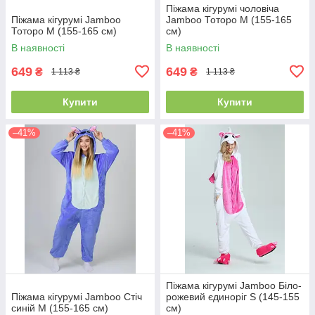
Піжама кігурумі чоловіча
Піжама кігурумі Jamboo
Jamboo Тоторо M (155-165
Тоторо M (155-165 см)
см)
В наявності
В наявності
649
649
₴
₴
1 113 ₴
1 113 ₴
Купити
Купити
–41%
–41%
Піжама кігурумі Jamboo Біло-
Піжама кігурумі Jamboo Стіч
рожевий єдиноріг S (145-155
синій M (155-165 см)
см)