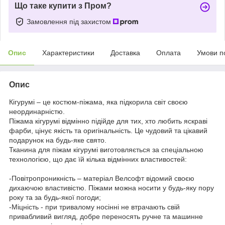
Що таке купити з Пром?
Замовлення під захистом
Опис
Характеристики
Доставка
Оплата
Умови п
Опис
Кігурумі – це костюм-піжама, яка підкорила світ своєю
неординарністю.
Піжама кігурумі відмінно підійде для тих, хто любить яскраві
фарби, цінує якість та оригінальність. Це чудовий та цікавий
подарунок на будь-яке свято.
Тканина для піжам кігурумі виготовляється за спеціальною
технологією, що дає їй кілька відмінних властивостей:
-Повітропроникність – матеріал Велсофт відомий своєю
дихаючою властивістю. Піжами можна носити у будь-яку пору
року та за будь-якої погоди;
-Міцність - при тривалому носінні не втрачають свій
привабливий вигляд, добре переносять ручне та машинне