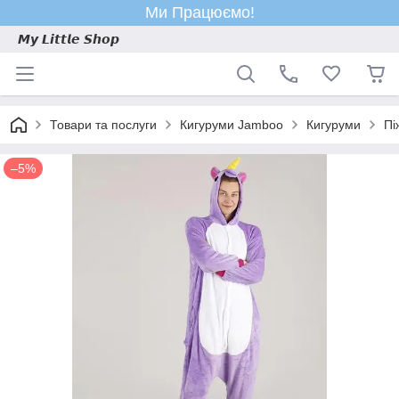
Ми Працюємо!
𝙈𝙮 𝙇𝙞𝙩𝙩𝙡𝙚 𝙎𝙝𝙤𝙥
Товари та послуги
Кигуруми Jamboo
Кигуруми
Пі
–5%