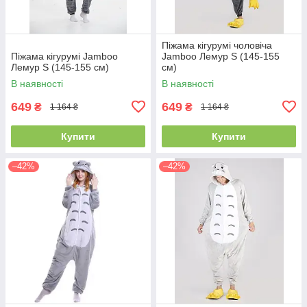
Піжама кігурумі чоловіча
Піжама кігурумі Jamboo
Jamboo Лемур S (145-155
Лемур S (145-155 см)
см)
В наявності
В наявності
649
649
₴
₴
1 164 ₴
1 164 ₴
Купити
Купити
–42%
–42%