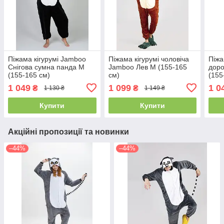
Піжама кігурумі Jamboo
Піжама кігурумі чоловіча
Піжа
Снігова сумна панда M
Jamboo Лев M (155-165
доро
(155-165 см)
см)
(155
1 049
1 099
1 0
₴
₴
1 130 ₴
1 149 ₴
Купити
Купити
Акційні пропозиції та новинки
–44%
–44%