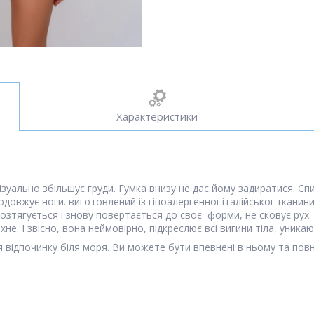
Характеристики
ізуально збільшує груди. Гумка внизу не дає йому задиратися. Сп
подовжує ноги. виготовлений із гіпоалергенної італійської тканин
розтягується і знову повертається до своєї форми, не сковує рух.
хне. І звісно, вона неймовірно, підкреслює всі вигини тіла, уникаю
ля відпочинку біля моря. Ви можете бути впевнені в ньому та повн