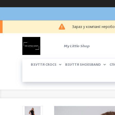
Зараз у компанії неробо
𝙈𝙮 𝙇𝙞𝙩𝙩𝙡𝙚 𝙎𝙝𝙤𝙥
ВЗУТТЯ CROCS
ВЗУТТЯ SHOESBAND
СП