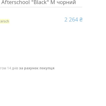
t Afterschool "Black" M чорний
2 264 ₴
tersch
гом 14 днів
за рахунок покупця