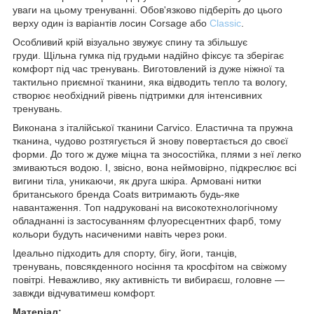
уваги на цьому тренуванні. Обов'язково підберіть до цього
верху один із варіантів лосин Corsage або
Classic
.
Особливий крій візуально звужує спину та збільшує
груди. Щільна гумка під грудьми надійно фіксує та зберігає
комфорт під час тренувань. Виготовлений із дуже ніжної та
тактильно приємної тканини, яка відводить тепло та вологу,
створює необхідний рівень підтримки для інтенсивних
тренувань.
Виконана з італійської тканини Carvico. Еластична та пружна
тканина, чудово розтягується й знову повертається до своєї
форми. До того ж дуже міцна та зносостійка, плями з неї легко
змиваються водою. І, звісно, вона неймовірно, підкреслює всі
вигини тіла, уникаючи, як друга шкіра. Армовані нитки
британського бренда Coats витримають будь-яке
навантаження. Топ надруковані на високотехнологічному
обладнанні із застосуванням флуоресцентних фарб, тому
кольори будуть насиченими навіть через роки.
Ідеально підходить для спорту, бігу, йоги, танців,
тренувань, повсякденного носіння та кросфітом на свіжому
повітрі. Неважливо, яку активність ти вибираєш, головне —
завжди відчуватимеш комфорт.
Матеріал: