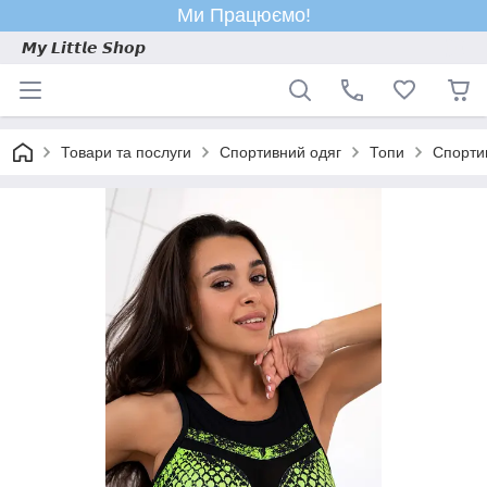
Ми Працюємо!
𝙈𝙮 𝙇𝙞𝙩𝙩𝙡𝙚 𝙎𝙝𝙤𝙥
Товари та послуги
Спортивний одяг
Топи
Спортив