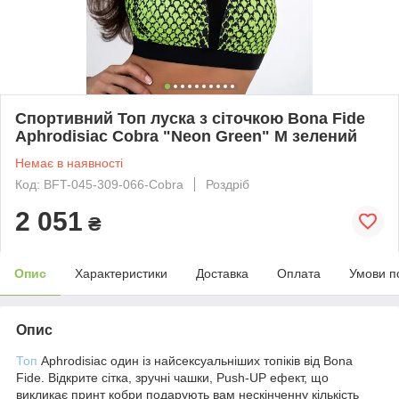
Спортивний Топ луска з сіточкою Bona Fide
Aphrodisiac Cobra "Neon Green" M зелений
Немає в наявності
Код: BFT-045-309-066-Cobra
Роздріб
2 051
₴
Опис
Характеристики
Доставка
Оплата
Умови п
Опис
Топ
Aphrodisiac один із найсексуальніших топіків від Bona
Fide. Відкрите сітка, зручні чашки, Push-UP ефект, що
викликає принт кобри подарують вам нескінченну кількість