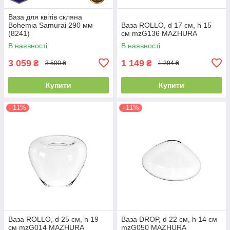
Ваза для квітів скляна
Bohemia Samurai 290 мм
Ваза ROLLO, d 17 см, h 15
(8241)
см mzG136 MAZHURA
В наявності
В наявності
3 059
1 149
₴
₴
3 500 ₴
1 294 ₴
Купити
Купити
–11%
–11%
Ваза ROLLO, d 25 см, h 19
Ваза DROP, d 22 см, h 14 см
см mzG014 MAZHURA
mzG050 MAZHURA