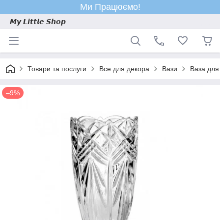
Ми Працюємо!
𝙈𝙮 𝙇𝙞𝙩𝙩𝙡𝙚 𝙎𝙝𝙤𝙥
Товари та послуги
Все для декора
Вази
Ваза для
–9%