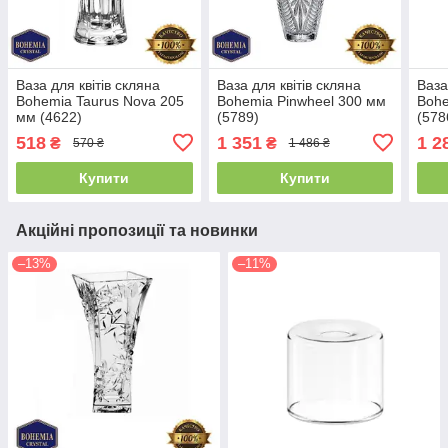
Ваза для квітів скляна
Ваза для квітів скляна
Ваза
Bohemia Taurus Nova 205
Bohemia Pinwheel 300 мм
Bohe
мм (4622)
(5789)
(578
518
1 351
1 2
₴
₴
570 ₴
1 486 ₴
Купити
Купити
Акційні пропозиції та новинки
–13%
–11%