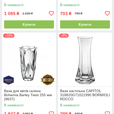
В наявності
В наявності
1 085
703
₴
₴
1 220 ₴
790 ₴
Купити
Купити
–10%
–9%
Ваза для квітів скляна
Ваза настільна CAPITOL
Bohemia Barley Twist 255 мм
318820G71021990 BORMIOLI
(8637)
ROCCO
В наявності
В наявності
1 847
299
₴
₴
2 061 ₴
330 ₴