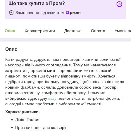
Що таке купити з Пром?
Замовлення під захистом
Опис
Характеристики
Доставка
Оплата
Умови п
Опис
Квіти радують, дарують нам неповторні хвилини величезної
насолоди від їхнього споглядання. Тому ми намагаємося
затримати ці приємні миті – продовжити життя квітковій
пишноті, помістивши букет у відповідну ємність. Хочеться
підібрати гарну, оригінальну посудину, щоб краса квітів ожила
новими фарбами, осяяла, доповнила собою весь простір,
створила затишну, комфортну обстановку. І тому ми
вибираємо відповідну
вазу
певної висоти, потрібної форми. І
сьогодні немає проблеми з вибором такої ємності.
Характеристики:
Лінія: Taurus
Призначення: для кольорів