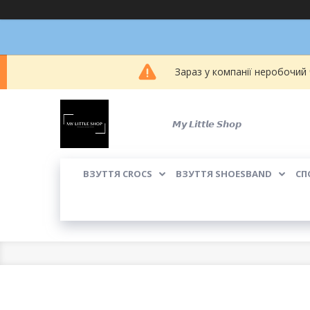
Зараз у компанії неробочий
𝙈𝙮 𝙇𝙞𝙩𝙩𝙡𝙚 𝙎𝙝𝙤𝙥
ВЗУТТЯ CROCS
ВЗУТТЯ SHOESBAND
СП