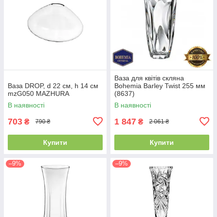
Ваза для квітів скляна
Ваза DROP, d 22 см, h 14 см
Bohemia Barley Twist 255 мм
mzG050 MAZHURA
(8637)
В наявності
В наявності
703
1 847
₴
₴
790 ₴
2 061 ₴
Купити
Купити
–9%
–9%