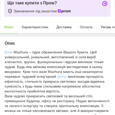
Що таке купити з Пром?
Замовлення під захистом
Опис
Характеристики
Доставка
Оплата
Умови п
Опис
Вази
Мazhura – гідне обрамлення Вашого букета. Цей
універсальний, унікальний, виготовлений зі скла виріб
елегантно, зручно, функціонально і відгуки викликає тільки
чудові. Будь-яка квіткова композиція виглядатиме в ньому
вишукано. Крім того вази Мazhura мають інші незаперечні
переваги: ​​чудовий інтер'єрний
декор
виняткова прозорість
ефектність, стильність прикраса святкових заходів відмінна
сумісність з будь-яким стильовим напрямком абсолютна
екологічність прийнятна вартість.
Ваза чудово прикрасить святковий та весільний стіл,
приміщення будинку, офісу чи ресторану. Надає витонченості
та легкості інтер'єру та створює оригінальну композицію. Її
можна не тільки наповнювати квітами, але й використовувати