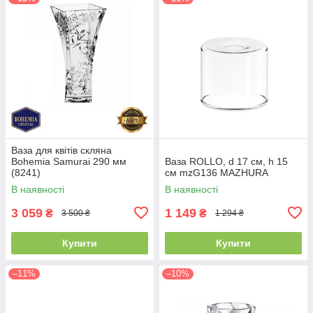
Ваза для квітів скляна
Bohemia Samurai 290 мм
Ваза ROLLO, d 17 см, h 15
(8241)
см mzG136 MAZHURA
В наявності
В наявності
3 059
1 149
₴
₴
3 500 ₴
1 294 ₴
Купити
Купити
–11%
–10%