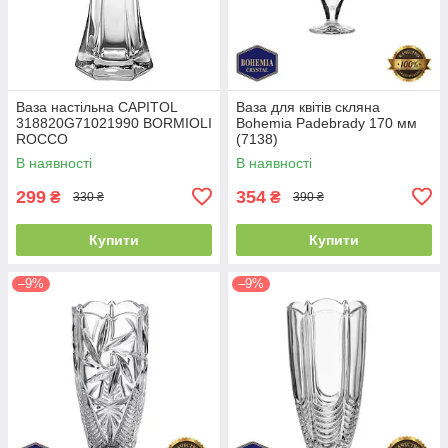
Ваза настільна CAPITOL
Ваза для квітів скляна
318820G71021990 BORMIOLI
Bohemia Padebrady 170 мм
ROCCO
(7138)
В наявності
В наявності
299
354
₴
₴
330 ₴
390 ₴
Купити
Купити
–9%
–9%