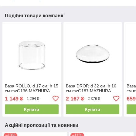
Подібні товари компанії
Ваза ROLLO, d 17 см, h 15
Ваза DROP, d 32 см, h 16
Ваза
см mzG136 MAZHURA
см mzG187 MAZHURA
см 
1 149
2 167
659
₴
₴
1 294 ₴
2 376 ₴
Купити
Купити
Акційні пропозиції та новинки
–13%
–11%