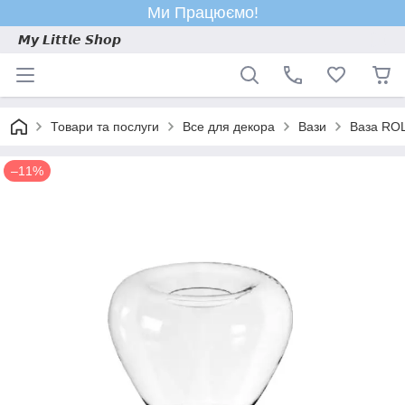
Ми Працюємо!
𝙈𝙮 𝙇𝙞𝙩𝙩𝙡𝙚 𝙎𝙝𝙤𝙥
Товари та послуги
Все для декора
Вази
Ваза RO
–11%