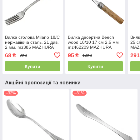
Вилка столова Milano 18/C
Вилка десертна Beech
Вилк
нержавіюча сталь, 21 див.
wood 18/10 17 см 2,5 мм
25 с
2 мм. mz385 MAZHURA
mz462209 MAZHURA
MAZ
68
95
291
₴
₴
89 ₴
120 ₴
Купити
Купити
Акційні пропозиції та новинки
–32%
–31%