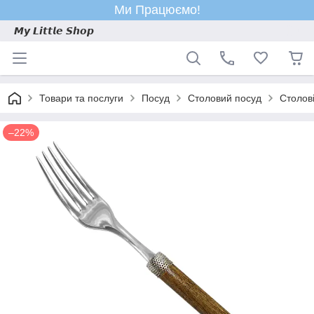
Ми Працюємо!
𝙈𝙮 𝙇𝙞𝙩𝙩𝙡𝙚 𝙎𝙝𝙤𝙥
Товари та послуги
Посуд
Столовий посуд
Столов
–22%