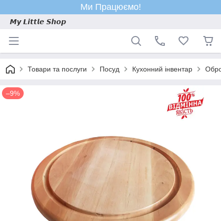
Ми Працюємо!
𝙈𝙮 𝙇𝙞𝙩𝙩𝙡𝙚 𝙎𝙝𝙤𝙥
Товари та послуги
Посуд
Кухонний інвентар
Обро
–9%