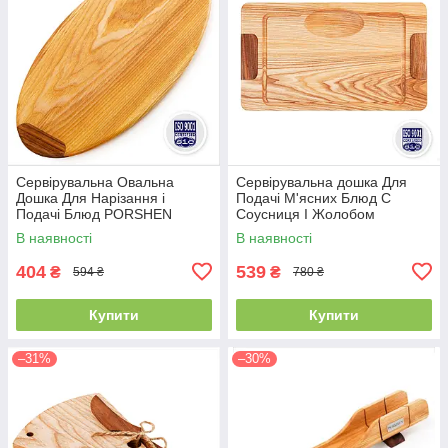
Сервірувальна Овальна
Сервірувальна дошка Для
Дошка Для Нарізання і
Подачі М'ясних Блюд С
Подачі Блюд PORSHEN
Соусниця І Жолобом
Дерев'яна З Ясена І Горіха
PORSHEN З Ясена й Горіха
В наявності
В наявності
42 х 25 х 1.8 см (DNP 007)
45 х 26 х 1.8 см (DP 001)
404
539
₴
₴
594 ₴
780 ₴
Купити
Купити
–31%
–30%