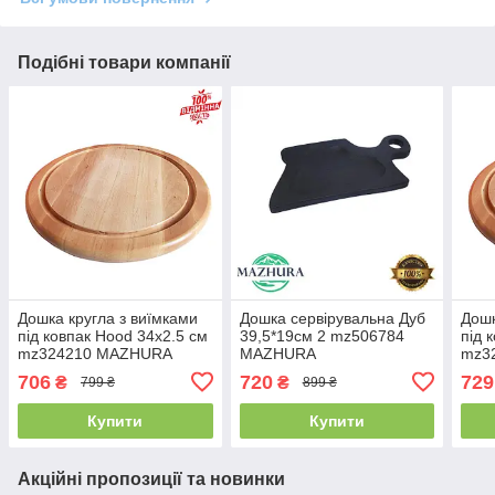
Подібні товари компанії
Дошка кругла з виїмками
Дошка сервірувальна Дуб
Дошк
під ковпак Hood 34х2.5 см
39,5*19см 2 mz506784
під 
mz324210 MAZHURA
MAZHURA
mz3
706
720
729
₴
₴
799 ₴
899 ₴
Купити
Купити
Акційні пропозиції та новинки