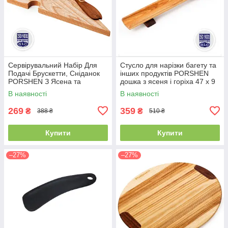
Сервірувальний Набір Для
Стусло для нарізки багету та
Подачі Брускетти, Сніданок
інших продуктів PORSHEN
PORSHEN З Ясена та
дошка з ясеня і горіха 47 х 9
Горіхового Ножичка 20 х 15
см (S 001)
В наявності
В наявності
см (NSN 001)
269
359
₴
₴
388 ₴
510 ₴
Купити
Купити
–27%
–27%