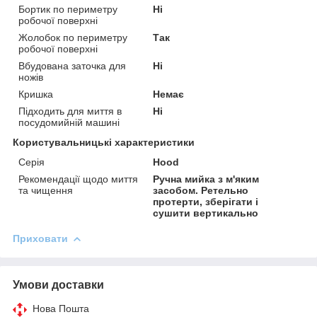
Бортик по периметру
Ні
робочої поверхні
Жолобок по периметру
Так
робочої поверхні
Вбудована заточка для
Ні
ножів
Кришка
Немає
Підходить для миття в
Ні
посудомийній машині
Користувальницькі характеристики
Серія
Hood
Рекомендації щодо миття
Ручна мийка з м'яким
та чищення
засобом. Ретельно
протерти, зберігати і
сушити вертикально
Приховати
Умови доставки
Нова Пошта