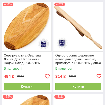
–34%
–32%
Сервірувальна Овальна
Одностороннє дерев'яне
Дошка Для Нарізання і
плато для подачі шашлику
Подачі Блюд PORSHEN
прямокутне PORSHEN Дошка
Дерев'яна З Ясена І Горіха
для сервірування 55 х 5 см
В наявності
В наявності
49 х 28 х 1.8 см (DNP 008)
(DP 008)
494
314
₴
₴
748 ₴
462 ₴
Купити
Купити
–32%
–31%