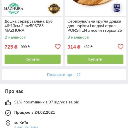
Дошка сервірувальна Дуб
Сервірувальна кругла дошка
46*13см 2 mz506783
для нарізки і подачі страв
MAZHURA
PORSHEN з ясеня і горіха 25
х 1.8 см (DNP 003)
В наявності
В наявності
725
314
₴
₴
999 ₴
432 ₴
Купити
Купити
Показати ще
Про нас
91% позитивних з 97 відгуків за рік
Працює з 24.02.2021
м. Київ
Київ, Україна