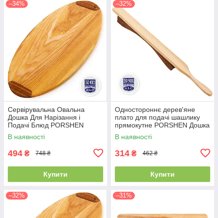
–34%
–32%
Сервірувальна Овальна
Одностороннє дерев'яне
Дошка Для Нарізання і
плато для подачі шашлику
Подачі Блюд PORSHEN
прямокутне PORSHEN Дошка
Дерев'яна З Ясена І Горіха
для сервірування 55 х 5 см
В наявності
В наявності
49 х 28 х 1.8 см (DNP 008)
(DP 008)
494
314
₴
₴
748 ₴
462 ₴
Купити
Купити
–32%
–31%