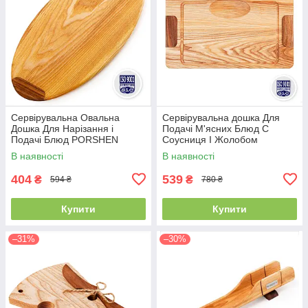
Сервірувальна Овальна
Сервірувальна дошка Для
Дошка Для Нарізання і
Подачі М'ясних Блюд С
Подачі Блюд PORSHEN
Соусниця І Жолобом
Дерев'яна З Ясена І Горіха
PORSHEN З Ясена й Горіха
В наявності
В наявності
42 х 25 х 1.8 см (DNP 007)
45 х 26 х 1.8 см (DP 001)
404
539
₴
₴
594 ₴
780 ₴
Купити
Купити
–31%
–30%