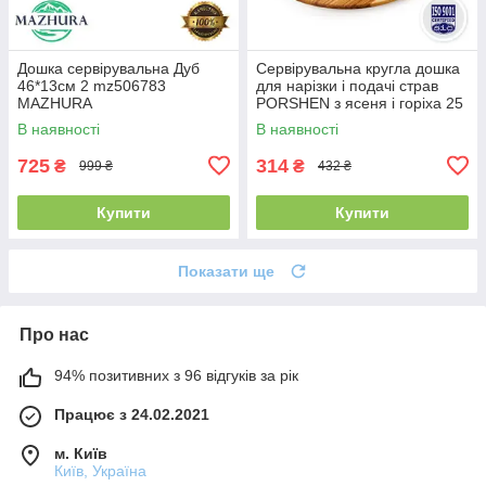
Дошка сервірувальна Дуб
Сервірувальна кругла дошка
46*13см 2 mz506783
для нарізки і подачі страв
MAZHURA
PORSHEN з ясеня і горіха 25
х 1.8 см (DNP 003)
В наявності
В наявності
725
314
₴
₴
999 ₴
432 ₴
Купити
Купити
Показати ще
Про нас
94% позитивних з 96 відгуків за рік
Працює з 24.02.2021
м. Київ
Київ, Україна