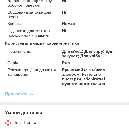
Жолобок по периметру
Ні
робочої поверхні
Вбудована заточка для
Ні
ножів
Кришка
Немає
Підходить для миття в
Ні
посудомийній машині
Користувальницькі характеристики
Призначення
Для м'яса; Для сиру; Для
закусок; Для хліба
Серія
Pub
Рекомендації щодо миття
Ручна мийка з м'яким
та чищення
засобом. Ретельно
протерти, зберігати і
сушити вертикально
Приховати
Умови доставки
Нова Пошта