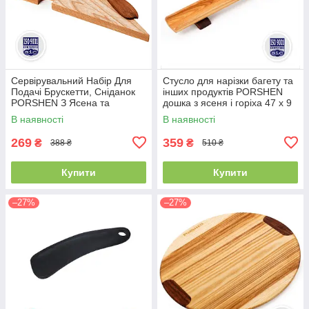
Сервірувальний Набір Для
Стусло для нарізки багету та
Подачі Брускетти, Сніданок
інших продуктів PORSHEN
PORSHEN З Ясена та
дошка з ясеня і горіха 47 х 9
Горіхового Ножичка 20 х 15
см (S 001)
В наявності
В наявності
см (NSN 001)
269
359
₴
₴
388 ₴
510 ₴
Купити
Купити
–27%
–27%