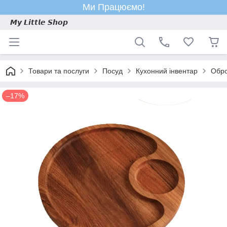
Ми Працюємо!
𝙈𝙮 𝙇𝙞𝙩𝙩𝙡𝙚 𝙎𝙝𝙤𝙥
Товари та послуги
Посуд
Кухонний інвентар
Обро
–17%