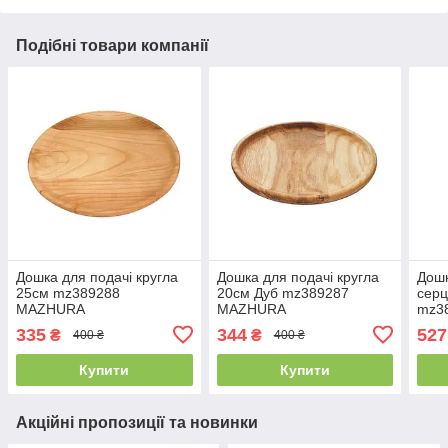
Подібні товари компанії
Дошка для подачі кругла
Дошка для подачі кругла
Дошк
25см mz389288
20см Дуб mz389287
серц
MAZHURA
MAZHURA
mz3
335
344
527
₴
₴
400 ₴
400 ₴
Купити
Купити
Акційні пропозиції та новинки