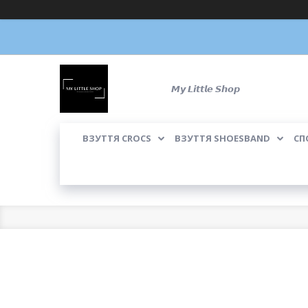
𝙈𝙮 𝙇𝙞𝙩𝙩𝙡𝙚 𝙎𝙝𝙤𝙥
ВЗУТТЯ CROCS
ВЗУТТЯ SHOESBAND
СП