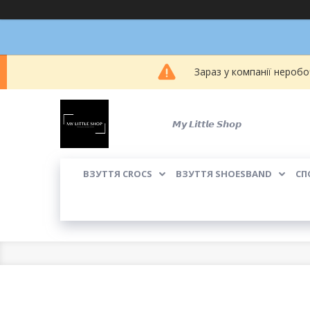
Зараз у компанії неробо
𝙈𝙮 𝙇𝙞𝙩𝙩𝙡𝙚 𝙎𝙝𝙤𝙥
ВЗУТТЯ CROCS
ВЗУТТЯ SHOESBAND
СП