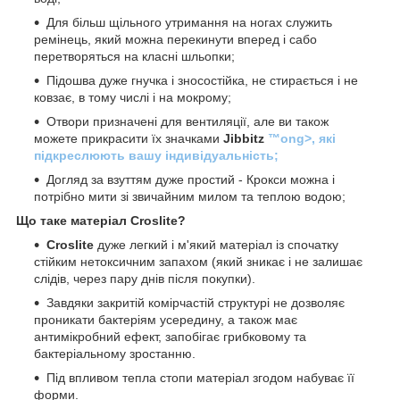
Для більш щільного утримання на ногах служить
ремінець, який можна перекинути вперед і сабо
перетворяться на класні шльопки;
Підошва дуже гнучка і зносостійка, не стирається і не
ковзає, в тому числі і на мокрому;
Отвори призначені для вентиляції, але ви також
можете прикрасити їх значками
Jibbitz
™ong>, які
підкреслюють вашу індивідуальність;
Догляд за взуттям дуже простий - Крокси можна і
потрібно мити зі звичайним милом та теплою водою;
Що таке матеріал Croslite?
Croslite
дуже легкий і м'який матеріал із спочатку
стійким нетоксичним запахом (який зникає і не залишає
слідів, через пару днів після покупки).
Завдяки закритій комірчастій структурі не дозволяє
проникати бактеріям усередину, а також має
антимікробний ефект, запобігає грибковому та
бактеріальному зростанню.
Під впливом тепла стопи матеріал згодом набуває її
форми.