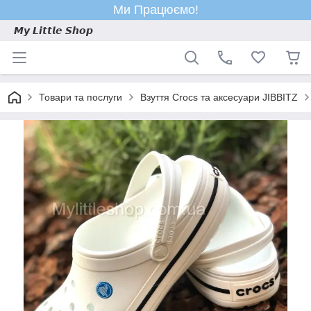
Ми Працюємо!
𝙈𝙮 𝙇𝙞𝙩𝙩𝙡𝙚 𝙎𝙝𝙤𝙥
Товари та послуги
Взуття Crocs та аксесуари JIBBITZ