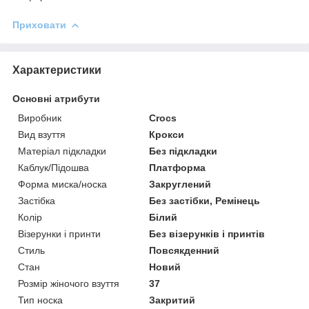
Приховати
Характеристики
Основні атрибути
Виробник
Crocs
Вид взуття
Крокси
Матеріал підкладки
Без підкладки
Каблук/Підошва
Платформа
Форма миска/носка
Закруглений
Застібка
Без застібки, Ремінець
Колір
Білий
Візерунки і принти
Без візерунків і принтів
Стиль
Повсякденний
Стан
Новий
Розмір жіночого взуття
37
Тип носка
Закритий