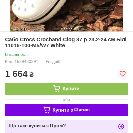
Сабо Crocs Crocband Clog 37 р 23.2-24 см Білі
11016-100-M5/W7 White
В наявності
Код: 1589460391
Роздріб
1 664
₴
Купити
або
Купити з
Що таке купити з Пром?