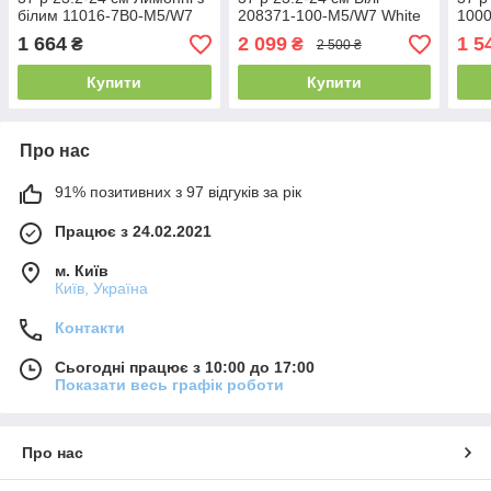
білим 11016-7B0-M5/W7
208371-100-M5/W7 White
100
Lemon/White
1 664
2 099
1 5
₴
₴
2 500 ₴
Купити
Купити
Про нас
91% позитивних з 97 відгуків за рік
Працює з 24.02.2021
м. Київ
Київ, Україна
Контакти
Сьогодні працює з 10:00 до 17:00
Показати весь графік роботи
Про нас