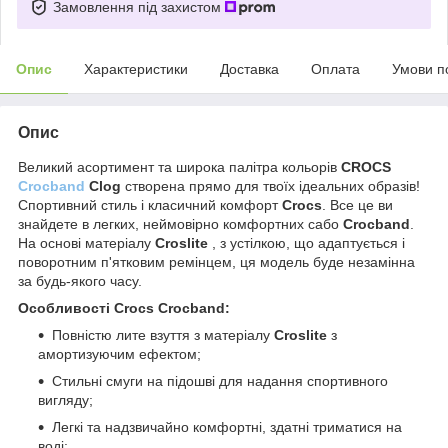
Замовлення під захистом
Опис
Характеристики
Доставка
Оплата
Умови п
Опис
Великий асортимент та широка палітра кольорів
CROCS
Crocband
Clog
створена прямо для твоїх ідеальних образів!
Спортивний стиль і класичний комфорт
Crocs
. Все це ви
знайдете в легких, неймовірно комфортних сабо
Crocband
.
На основі матеріалу
Croslite
, з устілкою, що адаптується і
поворотним п'ятковим ремінцем, ця модель буде незамінна
за будь-якого часу.
Особливості Crocs Crocband:
Повністю лите взуття з матеріалу
Croslite
з
амортизуючим ефектом;
Стильні смуги на підошві для надання спортивного
вигляду;
Легкі та надзвичайно комфортні, здатні триматися на
воді;