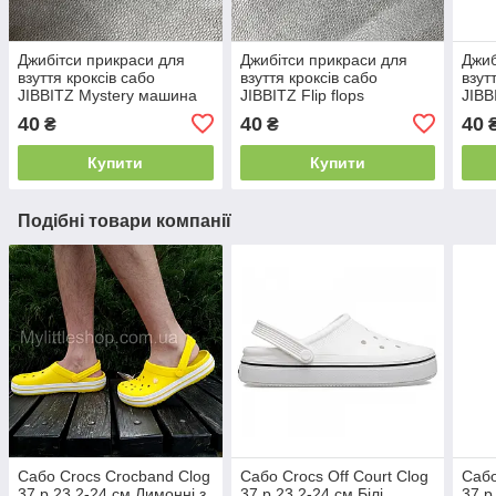
Джибітси прикраси для
Джибітси прикраси для
Джиб
взуття кроксів сабо
взуття кроксів сабо
взут
JIBBITZ Mystery машина
JIBBITZ Flip flops
JIBB
Скубі-Ду № 175
В'єтнамки № 220
Amer
40
40
40
₴
₴
Аме
Купити
Купити
Подібні товари компанії
Сабо Crocs Crocband Clog
Сабо Crocs Off Court Clog
Сабо
37 р 23.2-24 см Лимонні з
37 р 23.2-24 см Білі
37 р