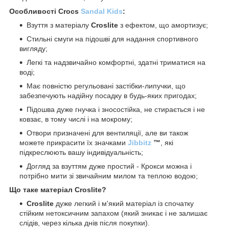
Особливості Crocs
Sandal Kids
:
Взуття з матеріалу
Croslite
з ефектом, що амортизує;
Стильні смуги на підошві для надання спортивного
вигляду;
Легкі та надзвичайно комфортні, здатні триматися на
воді;
Має повністю регульовані застібки-липучки, що
забезпечують надійну посадку в будь-яких пригодах;
Підошва дуже гнучка і зносостійка, не стирається і не
ковзає, в тому числі і на мокрому;
Отвори призначені для вентиляції, але ви також
можете прикрасити їх значками
Jibbitz
™
, які
підкреслюють вашу індивідуальність;
Догляд за взуттям дуже простий - Крокси можна і
потрібно мити зі звичайним милом та теплою водою;
Що таке матеріал Croslite?
Croslite
дуже легкий і м'який матеріал із спочатку
стійким нетоксичним запахом (який зникає і не залишає
слідів, через кілька днів після покупки).