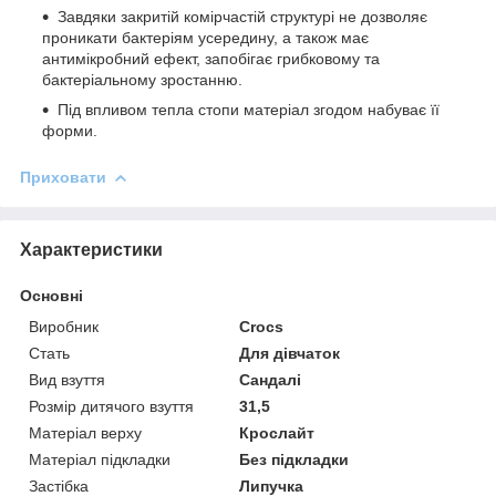
Завдяки закритій комірчастій структурі не дозволяє
проникати бактеріям усередину, а також має
антимікробний ефект, запобігає грибковому та
бактеріальному зростанню.
Під впливом тепла стопи матеріал згодом набуває її
форми.
Приховати
Характеристики
Основні
Виробник
Crocs
Стать
Для дівчаток
Вид взуття
Сандалі
Розмір дитячого взуття
31,5
Матеріал верху
Крослайт
Матеріал підкладки
Без підкладки
Застібка
Липучка