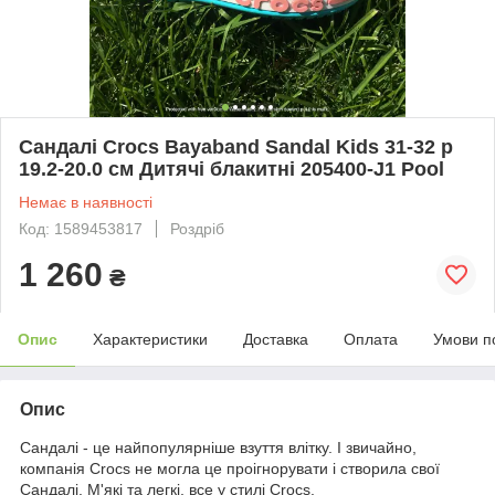
Сандалі Crocs Bayaband Sandal Kids 31-32 р
19.2-20.0 см Дитячі блакитні 205400-J1 Pool
Немає в наявності
Код: 1589453817
Роздріб
1 260
₴
Опис
Характеристики
Доставка
Оплата
Умови п
Опис
Сандалі - це найпопулярніше взуття влітку. І звичайно,
компанія Crocs не могла це проігнорувати і створила свої
Сандалі. М'які та легкі, все у стилі Crocs.