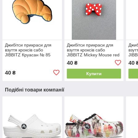
Джибітси прикраси для
Джибітси прикраси для
Джиб
взуття кроксів сабо
взуття кроксів сабо
взут
JIBBITZ Круасан № 85
JIBBITZ Mickey Mouse red
JIBB
pink Міккі Маус червоний
Пор
40
40
₴
бант № 78
40
₴
Купити
Подібні товари компанії