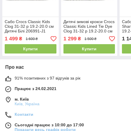
Сабо Crocs Classic Kids
Дитячі зимові крокси Crocs
Сабо
Clog 31-32 р 19.2-20.0 см
Classic Kids Lined Tie Dye
Shar
Дитячі Білі 206991-J1
Clog 31-32 р 19.2-20.0 см
19.2
White
206991-J1 Black/Multi
з ак
1 499
1 299
1 1
₴
₴
1 600 ₴
1 500 ₴
Blac
Купити
Купити
Про нас
91% позитивних з 97 відгуків за рік
Працює з 24.02.2021
м. Київ
Київ, Україна
Контакти
Сьогодні працює з 10:00 до 17:00
Показати весь графік роботи