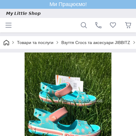
Ми Працюємо!
𝙈𝙮 𝙇𝙞𝙩𝙩𝙡𝙚 𝙎𝙝𝙤𝙥
Товари та послуги
Взуття Crocs та аксесуари JIBBITZ