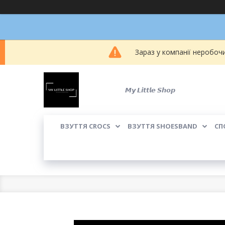
Зараз у компанії неробоч
𝙈𝙮 𝙇𝙞𝙩𝙩𝙡𝙚 𝙎𝙝𝙤𝙥
ВЗУТТЯ CROCS
ВЗУТТЯ SHOESBAND
СП