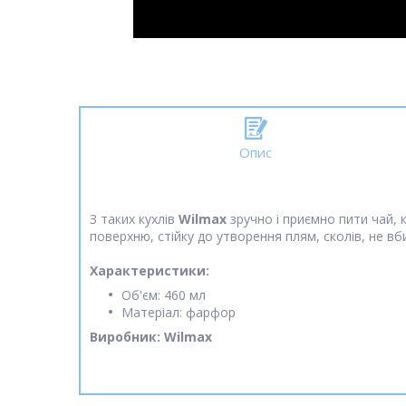
Опис
З таких кухлів
Wilmax
зручно і приємно пити чай, к
поверхню, стійку до утворення плям, сколів, не вб
Характеристики:
Об'єм: 460 мл
Матеріал: фарфор
Виробник: Wilmax