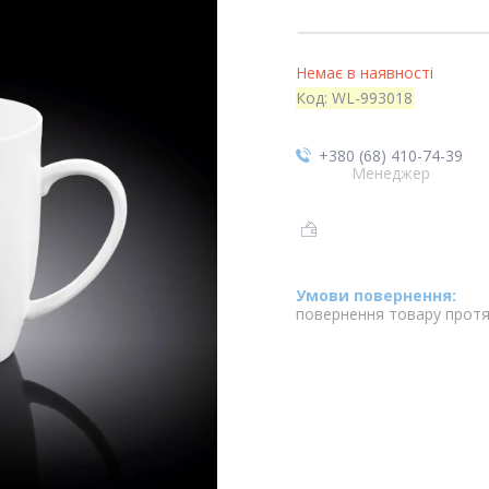
Немає в наявності
Код:
WL-993018
+380 (68) 410-74-39
Менеджер
повернення товару протя