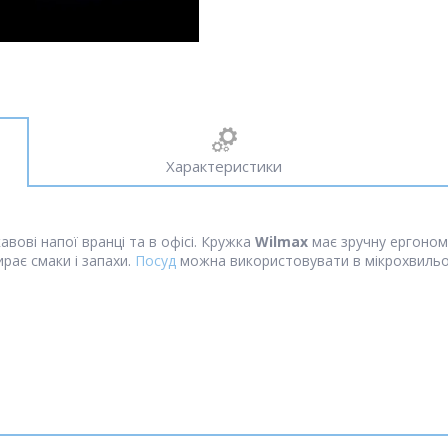
Характеристики
авові напої вранці та в офісі. Кружка
Wilmax
має зручну ергоном
ирає смаки і запахи.
Посуд
можна використовувати в мікрохвильо