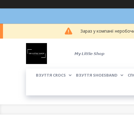
Зараз у компанії неробоч
𝙈𝙮 𝙇𝙞𝙩𝙩𝙡𝙚 𝙎𝙝𝙤𝙥
ВЗУТТЯ CROCS
ВЗУТТЯ SHOESBAND
СП