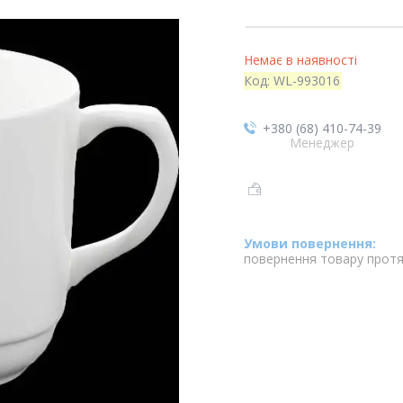
Немає в наявності
Код:
WL-993016
+380 (68) 410-74-39
Менеджер
повернення товару протя