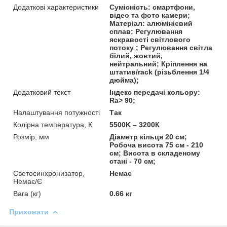
Додаткові характеристики
Сумісність: смартфони,
відео та фото камери;
Матеріал: алюмінієвий
сплав; Регулювання
яскравості світлового
потоку ; Регулювання світла
білий, жовтий,
нейтральний; Кріплення на
штатив/rack (різьблення 1/4
дюйма);
Додатковий текст
Індекс передачі кольору:
Ra> 90;
Налаштування потужності
Так
Колірна температура, К
5500K – 3200К
Розмір, мм
Діаметр кільця 20 см;
Робоча висота 75 см - 210
см; Висота в складеному
стані - 70 см;
Светосинхронизатор,
Немає
Немає/Є
Вага (кг)
0.66 кг
Приховати