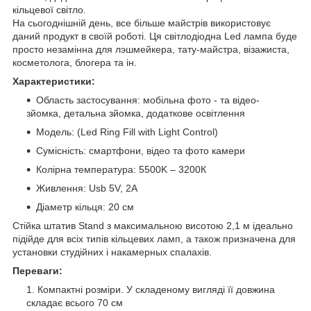
кільцевої світло.
На сьогоднішній день, все більше майстрів використовує
даний продукт в своїй роботі. Ця світлодіодна Led лампа буде
просто незамінна для лэшмейкера, тату-майстра, візажиста,
косметолога, блогера та ін.
Характеристики:
Область застосування: мобільна фото - та відео-
зйомка, детальна зйомка, додаткове освітлення
Модель: (Led Ring Fill with Light Control)
Сумісність: смартфони, відео та фото камери
Колірна температура: 5500K – 3200К
Живлення: Usb 5V, 2A
Діаметр кільця: 20 см
Стійка штатив Stand з максимальною висотою 2,1 м ідеально
підійде для всіх типів кільцевих ламп, а також призначена для
установки студійних і накамерных спалахів.
Переваги:
Компактні розміри. У складеному вигляді її довжина
складає всього 70 см