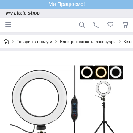
Ми Працюємо!
𝙈𝙮 𝙇𝙞𝙩𝙩𝙡𝙚 𝙎𝙝𝙤𝙥
Товари та послуги
Електротехніка та аксесуари
Кіль