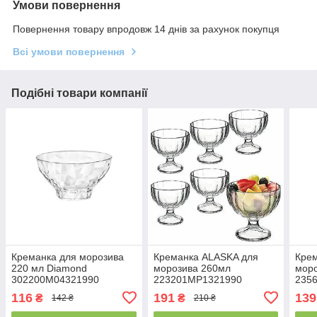
Умови повернення
Повернення товару впродовж 14 днів за рахунок покупця
Всі умови повернення
Подібні товари компанії
Креманка для морозива
Креманка ALASKA для
Крем
220 мл Diamond
морозива 260мл
мор
302200M04321990
223201MP1321990
235
BORMIOLI ROCCO
BORMIOLI ROCCO
BOR
116
191
139
₴
₴
142 ₴
210 ₴