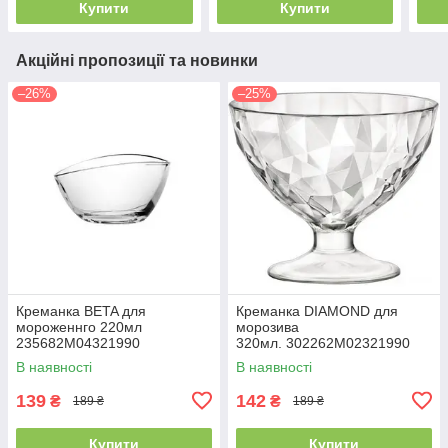
Купити
Купити
Акційні пропозиції та новинки
–26%
–25%
Креманка BETA для
Креманка DIAMOND для
мороженнго 220мл
морозива
235682M04321990
320мл. 302262M02321990
BORMIOLI ROCCO
BORMIOLI ROCCO
В наявності
В наявності
139
142
₴
₴
189 ₴
189 ₴
Купити
Купити