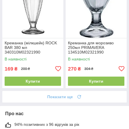
Креманка (мілкшейк) ROCK
Креманка для морозиво
BAR 380 мл
250мл PRIMAVERA
340310M02321990
134510M02321990
BORMIOLI ROCCO
BORMIOLI ROCCO
В наявності
В наявності
169
270
₴
₴
200 ₴
304 ₴
Купити
Купити
Показати ще
Про нас
94% позитивних з 96 відгуків за рік