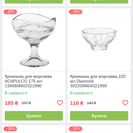
–19%
–18%
Креманка для морозива
Креманка для морозива 220
ACAPULCO 175 мл
мл Diamond
134080M02321990
302200M04321990
BORMIOLI ROCCO
BORMIOLI ROCCO
В наявності
В наявності
185
116
₴
₴
227 ₴
142 ₴
Купити
Купити
–18%
–16%