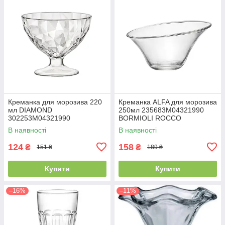
Креманка для морозива 220
Креманка ALFA для морозива
мл DIAMOND
250мл 235683M04321990
302253M04321990
BORMIOLI ROCCO
BORMIOLI ROCCO
В наявності
В наявності
124
158
₴
₴
151 ₴
189 ₴
Купити
Купити
–16%
–11%