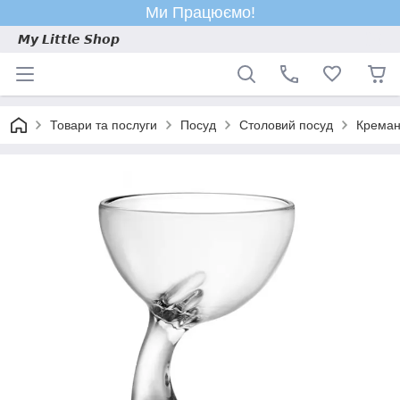
Ми Працюємо!
𝙈𝙮 𝙇𝙞𝙩𝙩𝙡𝙚 𝙎𝙝𝙤𝙥
Товари та послуги
Посуд
Столовий посуд
Креман