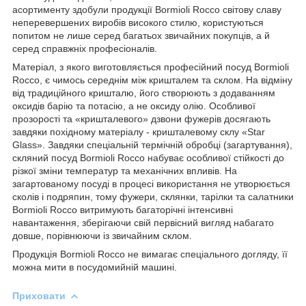
асортименту здобули продукції Bormioli Rocco світову славу
неперевершених виробів високого стилю, користуються
попитом не лише серед багатьох звичайних покупців, а й
серед справжніх професіоналів.
Матеріал, з якого виготовляється професійний посуд Bormioli
Rocco, є чимось середнім між кришталем та склом. На відміну
від традиційного кришталю, його створюють з додаванням
оксидів барію та потасію, а не оксиду олію. Особливої ​​
прозорості та «кришталевого» дзвони фужерів досягають
завдяки похідному матеріалу - кришталевому склу «Star
Glass». Завдяки спеціальній термічній обробці (загартування),
скляний посуд Bormioli Rocco набуває особливої ​​стійкості до
різкої зміни температур та механічних впливів. На
загартованому посуді в процесі використання не утворюється
сколів і подряпин, тому фужери, склянки, тарілки та салатники
Bormioli Rocco витримують багаторічні інтенсивні
навантаження, зберігаючи свій первісний вигляд набагато
довше, порівнюючи із звичайним склом.
Продукція Bormioli Rocco не вимагає спеціального догляду, її
можна мити в посудомийній машині.
Приховати