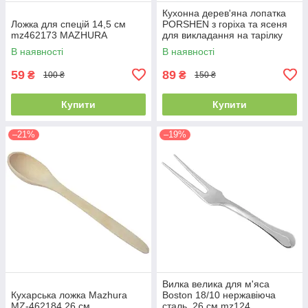
Кухонна дерев'яна лопатка
Ложка для спецій 14,5 см
PORSHEN з горіха та ясеня
mz462173 MAZHURA
для викладання на тарілку
піци, торта, пирога 35 см (L
В наявності
В наявності
005)
59
89
₴
₴
100 ₴
150 ₴
Купити
Купити
–21%
–19%
Вилка велика для м'яса
Кухарська ложка Mazhura
Boston 18/10 нержавіюча
MZ-462184 26 см
сталь, 26 см mz124