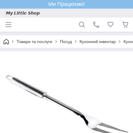
Ми Працюємо!
𝙈𝙮 𝙇𝙞𝙩𝙩𝙡𝙚 𝙎𝙝𝙤𝙥
Товари та послуги
Посуд
Кухонний інвентар
Кухо