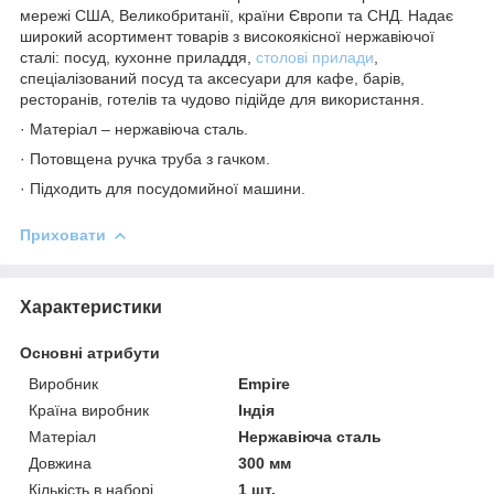
мережі США, Великобританії, країни Європи та СНД. Надає
широкий асортимент товарів з високоякісної нержавіючої
сталі: посуд, кухонне приладдя,
столові прилади
,
спеціалізований посуд та аксесуари для кафе, барів,
ресторанів, готелів та чудово підійде для використання.
· Матеріал – нержавіюча сталь.
· Потовщена ручка труба з гачком.
· Підходить для посудомийної машини.
Приховати
Характеристики
Основні атрибути
Виробник
Empire
Країна виробник
Індія
Матеріал
Нержавіюча сталь
Довжина
300 мм
Кількість в наборі
1 шт.