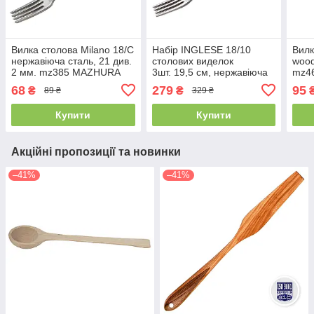
Вилка столова Milano 18/C
Набір INGLESE 18/10
Вилк
нержавіюча сталь, 21 див.
столових виделок
wood
2 мм. mz385 MAZHURA
3шт. 19,5 см, нержавіюча
mz4
сталь mz172-3 MAZHURA
68
279
95
₴
₴
89 ₴
329 ₴
Купити
Купити
Акційні пропозиції та новинки
–41%
–41%