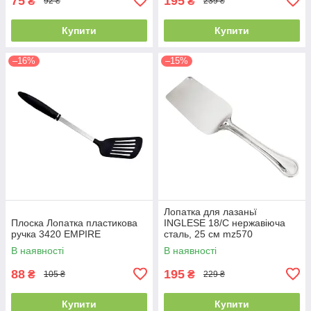
75
195
₴
₴
92 ₴
239 ₴
Купити
Купити
–16%
–15%
Лопатка для лазаньї
Плоска Лопатка пластикова
INGLESE 18/C нержавіюча
ручка 3420 EMPIRE
сталь, 25 см mz570
MAZHURA
В наявності
В наявності
88
195
₴
₴
105 ₴
229 ₴
Купити
Купити