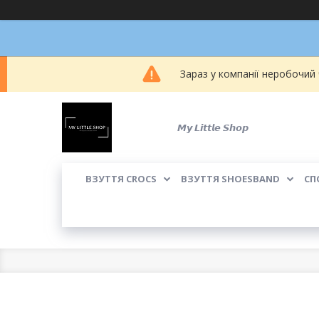
Зараз у компанії неробочий
𝙈𝙮 𝙇𝙞𝙩𝙩𝙡𝙚 𝙎𝙝𝙤𝙥
ВЗУТТЯ CROCS
ВЗУТТЯ SHOESBAND
СП