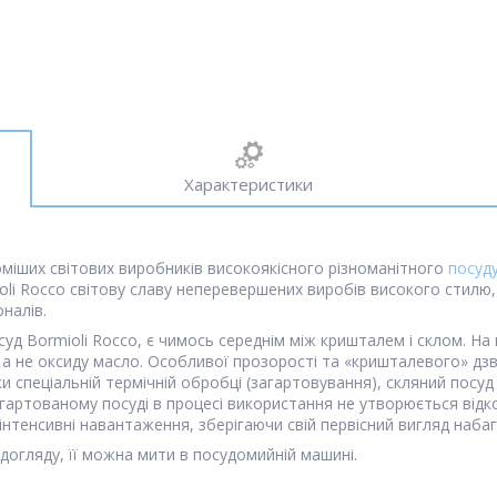
Характеристики
доміших світових виробників високоякісного різноманітного
посуд
li Rocco світову славу неперевершених виробів високого стилю,
оналів.
уд Bormioli Rocco, є чимось середнім між кришталем і склом. На 
 а не оксиду масло. Особливої прозорості та «кришталевого» дз
ки спеціальній термічній обробці (загартовування), скляний посуд
загартованому посуді в процесі використання не утворюється відко
інтенсивні навантаження, зберігаючи свій первісний вигляд наба
 догляду, її можна мити в посудомийній машині.