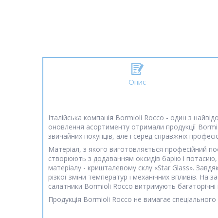
Опис
Італійська компанія Bormioli Rocco - один з найві
оновлення асортименту отримали продукції Bormio
звичайних покупців, але і серед справжніх професі
Матеріал, з якого виготовляється професійний пос
створюють з додаванням оксидів барію і потасию,
матеріалу - кришталевому склу «Star Glass». Завдя
різкої зміни температур і механічних впливів. На 
салатники Bormioli Rocco витримують багаторічні 
Продукція Bormioli Rocco не вимагає спеціального