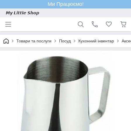
Ми Працюємо!
𝙈𝙮 𝙇𝙞𝙩𝙩𝙡𝙚 𝙎𝙝𝙤𝙥
Товари та послуги
Посуд
Кухонний інвентар
Аксе