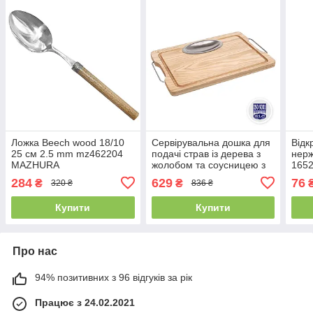
Ложка Beech wood 18/10
Сервірувальна дошка для
Відк
25 см 2.5 mm mz462204
подачі страв із дерева з
нерж
MAZHURA
жолобом та соусницею з
1652
нержавіючої сталі
284
629
76
₴
₴
320 ₴
836 ₴
PORSHEN 39 х 26 х 1.8 см
(DP 002)
Купити
Купити
Про нас
94% позитивних з 96 відгуків за рік
Працює з 24.02.2021