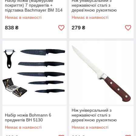
Набір ножів (мармурове
Ніж універсальний з
покриття) 7 предметів +
нержавіючої сталі з
підставка Bachmayer BM 314
дерев'яною рукояткою
KingHoff KH-3436 8 см
Немає в наявності
Немає в наявності
838
279
₴
₴
Ніж універсальний з
Набір ножів Bohmann 6
нержавіючої сталі з
предметів BH 5130
дерев'яною рукояткою
KingHoff KH-3438 14 см
Немає в наявності
Немає в наявності