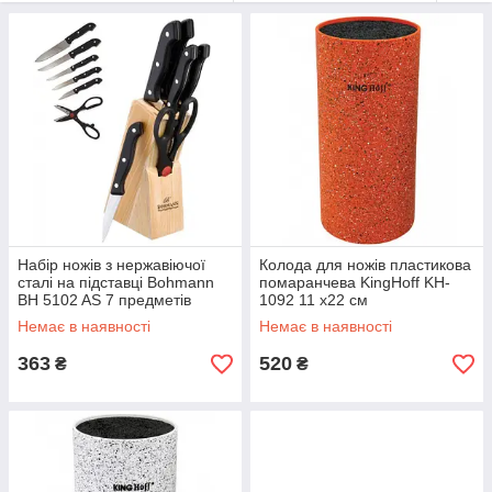
безопасного хранения. джерело:
https://www.foxtrot.com.ua/ru/shop/nogy.html
Набір ножів з нержавіючої
Колода для ножів пластикова
сталі на підставці Bohmann
помаранчева KingHoff KH-
BH 5102 AS 7 предметів
1092 11 х22 см
Немає в наявності
Немає в наявності
363
520
₴
₴