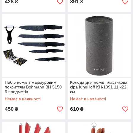
428
391
₴
₴
Набір ножів з мармуровим
Колода для ножів пластикова
покриттям Bohmann BH 5150
сіра KingHoff KH-1091 11 х22
6 предметів
см
Немає в наявності
Немає в наявності
450
610
₴
₴