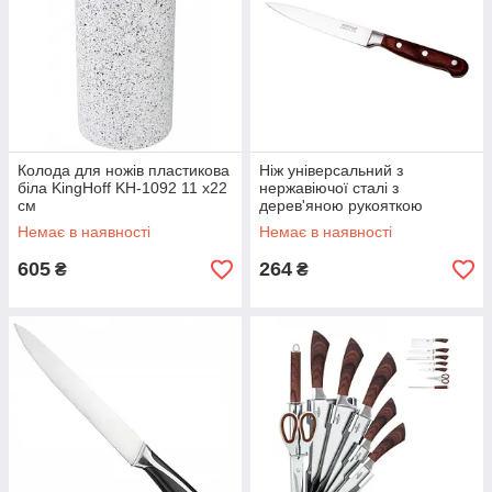
Колода для ножів пластикова
Ніж універсальний з
біла KingHoff KH-1092 11 х22
нержавіючої сталі з
см
дерев'яною рукояткою
KingHoff KH-3437 12 см
Немає в наявності
Немає в наявності
605
264
₴
₴