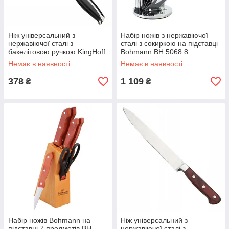
Ніж універсальний з
Набір ножів з нержавіючої
нержавіючої сталі з
сталі з сокиркою на підставці
бакелітовою ручкою KingHoff
Bohmann BH 5068 8
KH-3429 19 см
предметів
Немає в наявності
Немає в наявності
378
1 109
₴
₴
Набір ножів Bohmann на
Ніж універсальний з
підставці 7 предметів BH
нержавіючої сталі з