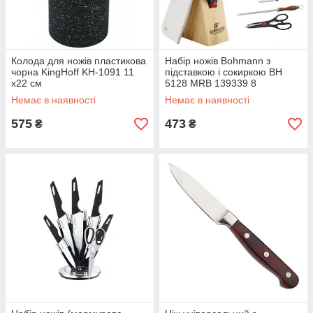
Колода для ножів пластикова
Набір ножів Bohmann з
чорна KingHoff KH-1091 11
підставкою і сокиркою BH
х22 см
5128 MRB 139339 8
предметів
Немає в наявності
Немає в наявності
575
473
₴
₴