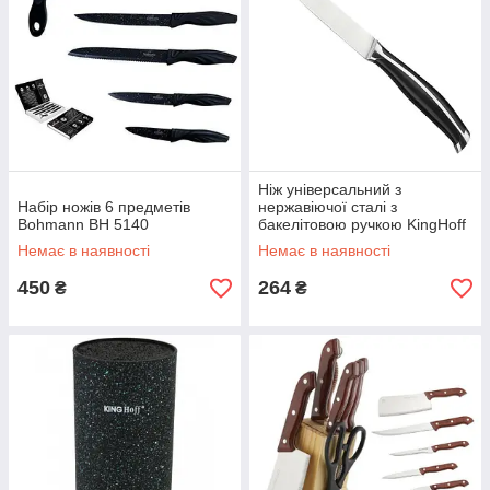
Ніж універсальний з
Набір ножів 6 предметів
нержавіючої сталі з
Bohmann BH 5140
бакелітовою ручкою KingHoff
KH-3427 12 см
Немає в наявності
Немає в наявності
450
264
₴
₴