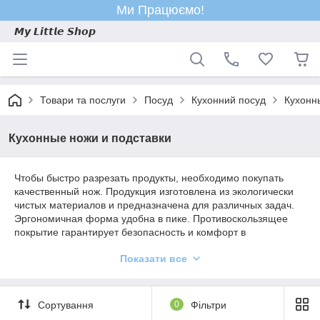
Ми Працюємо!
𝙈𝙮 𝙇𝙞𝙩𝙩𝙡𝙚 𝙎𝙝𝙤𝙥
Товари та послуги
Посуд
Кухонний посуд
Кухонн
Кухонные ножи и подставки
Чтобы быстро разрезать продукты, необходимо покупать
качественный нож. Продукция изготовлена ​​из экологически
чистых материалов и предназначена для различных задач.
Эргономичная форма удобна в пике. Противоскользящее
покрытие гарантирует безопасность и комфорт в
использовании. При выборе читайте: центр тяжести должен
Показати все
располагаться на стыке клинка и пыкоятки. Добавлен
небольшой сдвиг веса в сторону лезвия. Они оснащены
магнитными застежками для подвешивания на стену
(фиксируются на специальной подставке). Некоторые
Сортування
0
Фільтри
модели поставляются с подставкой для удобного и